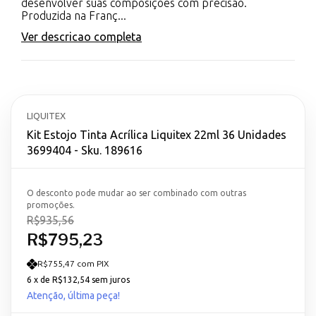
desenvolver suas composições com precisão.
Produzida na Franç...
Ver descricao completa
LIQUITEX
Kit Estojo Tinta Acrílica Liquitex 22ml 36 Unidades
3699404 - Sku. 189616
O desconto pode mudar ao ser combinado com outras
promoções.
R$935,56
R$795,23
R$755,47 com PIX
6
x de
R$132,54
sem juros
Atenção, última peça!