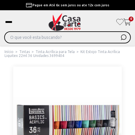
Pague em Até 6x sem juros ou ate 12x com juros
0
Início
>
Tintas
>
Tinta Acrílica para Tela
>
Kit Estojo Tinta Acrílica
Liquitex 22ml 36 Unidades 3699404