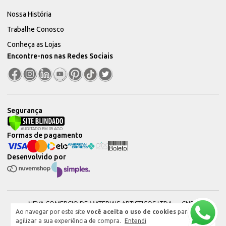
Nossa História
Trabalhe Conosco
Conheça as Lojas
Encontre-nos nas Redes Sociais
Segurança
Formas de pagamento
Desenvolvido por
NEVA COMERCIO DE MATERIAIS ARTISTICOS LTDA — CNPJ:
Ao navegar por este site
você aceita o uso de cookies
para
51604544000101 © 2026. Todos os direitos reservados.
agilizar a sua experiência de compra.
Entendi