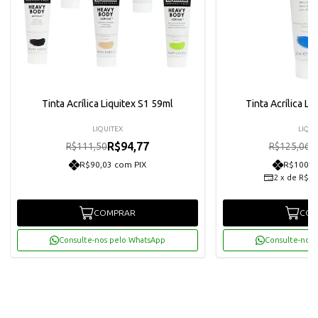
Tinta Acrílica Liquitex S1 59ml
Tinta Acrílica Li
LIQUITEX
LIQUI
R$94,77
R
R$111,50
R$125,06
R$90,03 com PIX
R$100,9
2
x
de
R$53
COMPRAR
COM
Consulte-nos pelo WhatsApp
Consulte-nos 