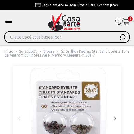
Pague em Até 6x sem juros ou ate 12x com juros
0
Início
>
Scrapbook
>
Ilhoses
>
Kit de Ilhos Padrão Standard Eyelets Tons
de Marrom 60 Ilhoses We R Memory Keepers 41581-7