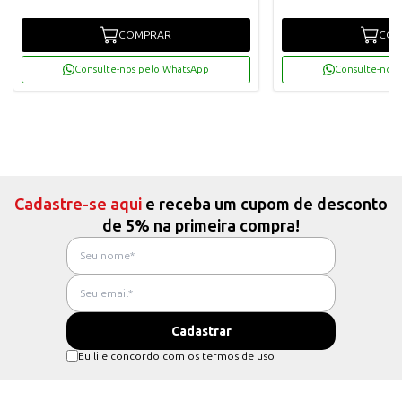
COMPRAR
COM
Consulte-nos pelo WhatsApp
Consulte-nos 
Cadastre-se aqui
e receba um cupom de desconto
de 5% na primeira compra!
Eu li e concordo com os termos de uso