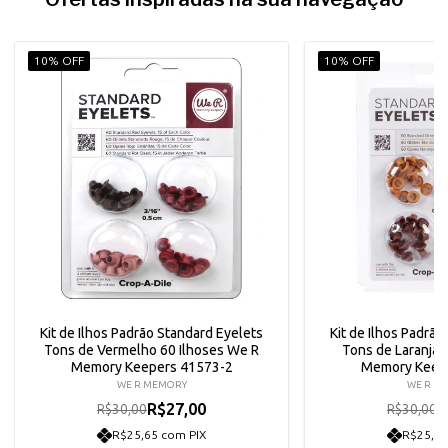
10% OFF
10% OFF
Kit de Ilhos Padrão Standard Eyelets
Kit de Ilhos Padrão
Tons de Vermelho 60 Ilhoses We R
Tons de Laranja 
Memory Keepers 41573-2
Memory Keep
WE R MEMORY
WE R M
R$27,00
R
R$30,00
R$30,00
R$25,65 com PIX
R$25,65