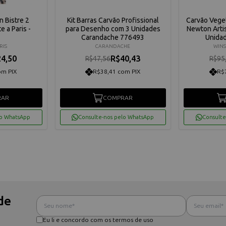
n Bistre 2
Kit Barras Carvão Profissional
Carvão Vege
 a Paris -
para Desenho com 3 Unidades
Newton Arti
Carandache 776493
Unida
RIS
CARANDACHE
WINS
4,50
R$40,43
R$47,56
R$95
om PIX
R$38,41 com PIX
R$
RAR
COMPRAR
lo WhatsApp
Consulte-nos pelo WhatsApp
Consulte
de
Eu li e concordo com os termos de uso