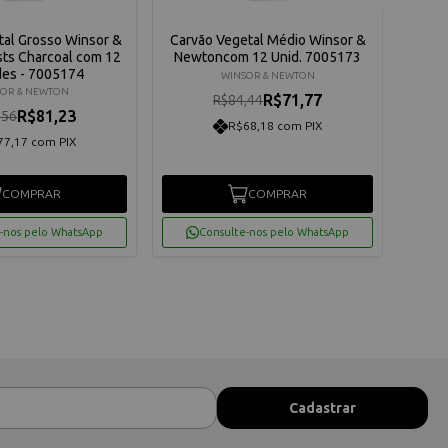
tal Grosso Winsor &
Carvão Vegetal Médio Winsor &
Car
sts Charcoal com 12
Newtoncom 12 Unid. 7005173
Newto
des - 7005174
WINSOR & NEWTON
OR & NEWTON
R$71,77
R$84,44
R$81,23
,56
R$68,18 com PIX
77,17 com PIX
COMPRAR
COMPRAR
-nos pelo WhatsApp
Consulte-nos pelo WhatsApp