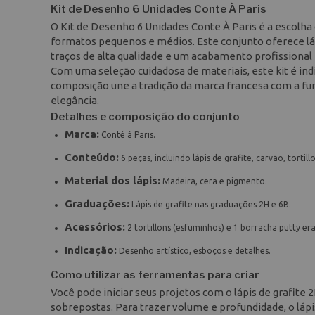
Kit de Desenho 6 Unidades Conte À Paris
O Kit de Desenho 6 Unidades Conte À Paris é a escolha
formatos pequenos e médios. Este conjunto oferece láp
traços de alta qualidade e um acabamento profissional
Com uma seleção cuidadosa de materiais, este kit é in
composição une a tradição da marca francesa com a fun
elegância.
Detalhes e composição do conjunto
Marca:
Conté à Paris.
Conteúdo:
6 peças, incluindo lápis de grafite, carvão, tortil
Material dos lápis:
Madeira, cera e pigmento.
Graduações:
Lápis de grafite nas graduações 2H e 6B.
Acessórios:
2 tortillons (esfuminhos) e 1 borracha putty era
Indicação:
Desenho artístico, esboços e detalhes.
Como utilizar as ferramentas para criar
Você pode iniciar seus projetos com o lápis de grafite 
sobrepostas. Para trazer volume e profundidade, o láp