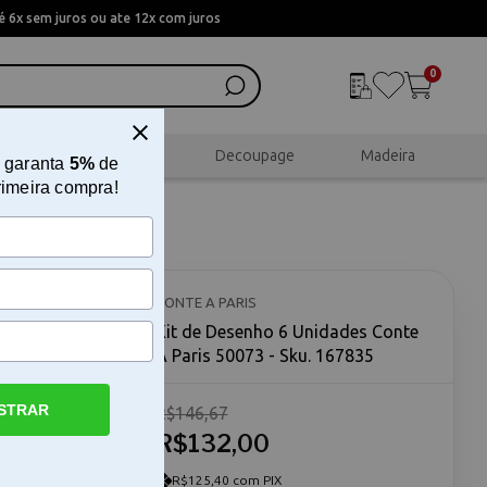
 6x sem juros ou ate 12x com juros
0
al
Scrapbook
Decoupage
Madeira
 garanta
5%
de
rimeira compra!
 À Paris
CONTE A PARIS
Kit de Desenho 6 Unidades Conte
À Paris 50073 - Sku. 167835
STRAR
R$146,67
R$132,00
Kit de
ha certa
lhos
R$125,40 com PIX