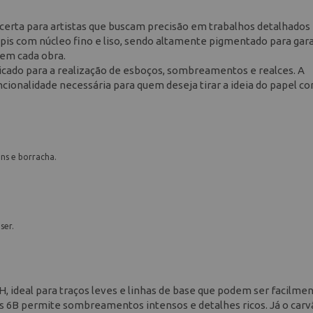
 certa para artistas que buscam precisão em trabalhos detalhado
is com núcleo fino e liso, sendo altamente pigmentado para gara
 em cada obra.
dicado para a realização de esboços, sombreamentos e realces. A
cionalidade necessária para quem deseja tirar a ideia do papel c
lons e borracha.
ser.
2H, ideal para traços leves e linhas de base que podem ser facilme
is 6B permite sombreamentos intensos e detalhes ricos. Já o carv