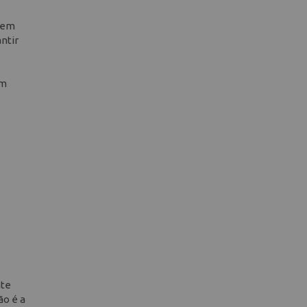
s em
ntir
om
nte
ão é a