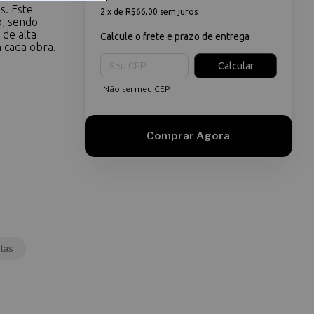
. Este
2
x de
R$66,00
sem juros
o, sendo
de alta
Calcule o frete e prazo de entrega
 cada obra.
Entregas para o CEP:
Calcular
Não sei meu CEP
tas