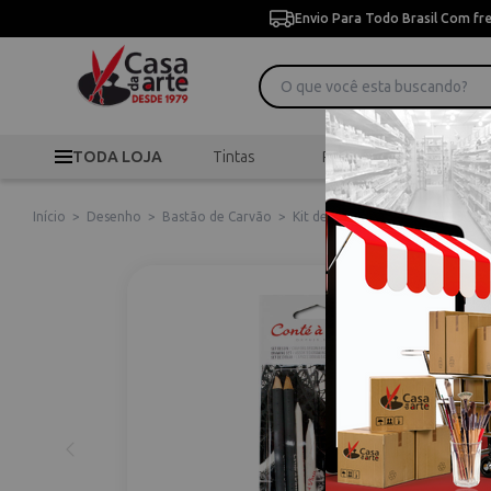
Envio Para Todo Brasil Com fr
TODA LOJA
Tintas
Pincéis
Desen
Início
>
Desenho
>
Bastão de Carvão
>
Kit de Desenho 6 Unidades Cont