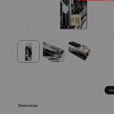
De
Descricao