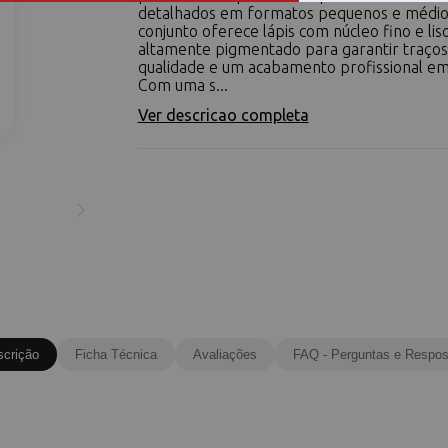
detalhados em formatos pequenos e médios
conjunto oferece lápis com núcleo fino e lis
altamente pigmentado para garantir traços 
qualidade e um acabamento profissional em
Com uma s...
Ver descricao completa
scrição
Ficha Técnica
Avaliações
FAQ - Perguntas e Respos