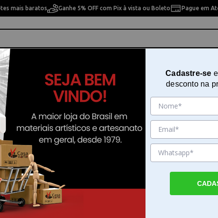
etes mais baratos
Ganhe 5% OFF com Pix à vista ou Boleto
Pague em Até
ho
Cavaletes
Pintura Artística
Pintura Artesan
Cadastre-se
e
desconto na p
e À Paris 50073
Kit de Desenho 6 Unidades Conte
50073
Sku. 167835
Detalhes do Produto
CADA
Kit de Desenho 6 Unidades Conte À Paris O 
Desenho 6 Unidades Conte À Paris é a escol
para artistas que buscam precisão em traba