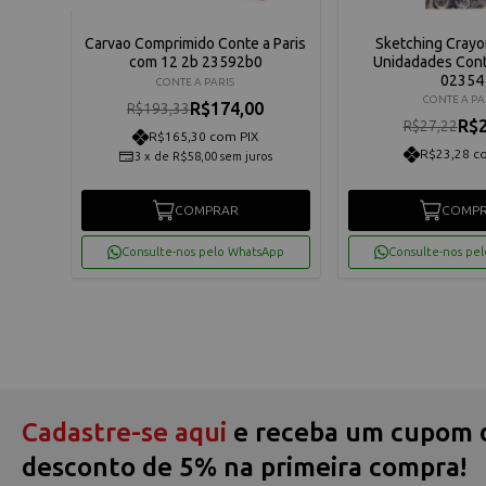
 6
Carvao Comprimido Conte a Paris
Sketching Crayo
 - 6
com 12 2b 23592b0
Unidadades Conte
02354
CONTE A PARIS
CONTE A PA
R$174,00
R$193,33
R$2
R$27,22
R$165,30 com PIX
R$23,28 c
3
x
de
R$58,00
sem juros
COMPRAR
COMP
App
Consulte-nos pelo WhatsApp
Consulte-nos pe
Cadastre-se aqui
e receba um cupom 
desconto de 5% na primeira compra!