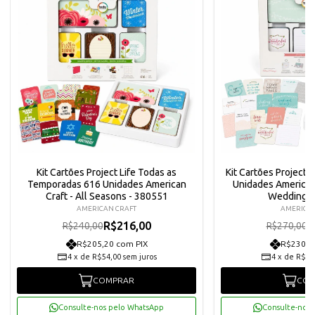
Kit Cartões Project Life Todas as
Kit Cartões Project 
Temporadas 616 Unidades American
Unidades American
Craft - All Seasons - 380551
Weddings 
AMERICAN CRAFT
AMERICAN
R$216,00
R
R$240,00
R$270,00
R$205,20 com PIX
R$230,8
4
x
de
R$54,00
sem juros
4
x
de
R$60
COMPRAR
COM
Consulte-nos pelo WhatsApp
Consulte-nos 