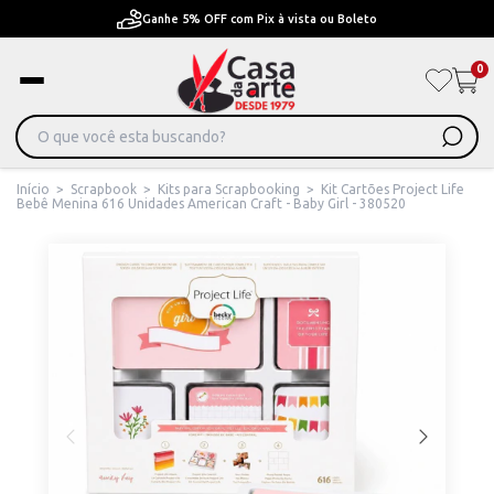
Pague em Até 6x sem juros ou ate 12x com juros
0
Início
>
Scrapbook
>
Kits para Scrapbooking
>
Kit Cartões Project Life
Bebê Menina 616 Unidades American Craft - Baby Girl - 380520