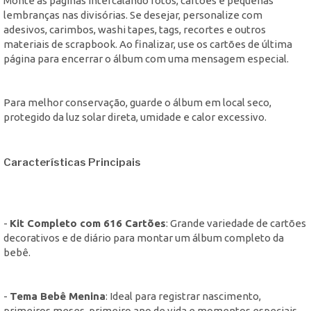
Monte as páginas intercalando fotos, cartões e pequenas
lembranças nas divisórias. Se desejar, personalize com
adesivos, carimbos, washi tapes, tags, recortes e outros
materiais de scrapbook. Ao finalizar, use os cartões de última
página para encerrar o álbum com uma mensagem especial.
Para melhor conservação, guarde o álbum em local seco,
protegido da luz solar direta, umidade e calor excessivo.
Características Principais
-
Kit Completo com 616 Cartões
: Grande variedade de cartões
decorativos e de diário para montar um álbum completo da
bebê.
-
Tema Bebê Menina
: Ideal para registrar nascimento,
primeiros meses, primeiro ano de vida e momentos especiais