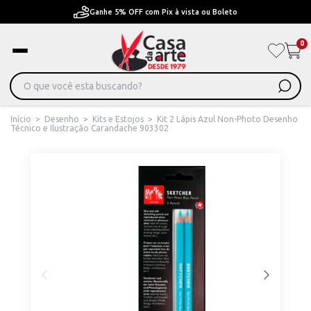
Pague em Até 6x sem juros ou ate 12x com juros
0
Início
>
Desenho
>
Kits e Estojos
>
Kit 2 Lápis Azul Non-Photo Desenho
Técnico e Ilustração Carandache 903302