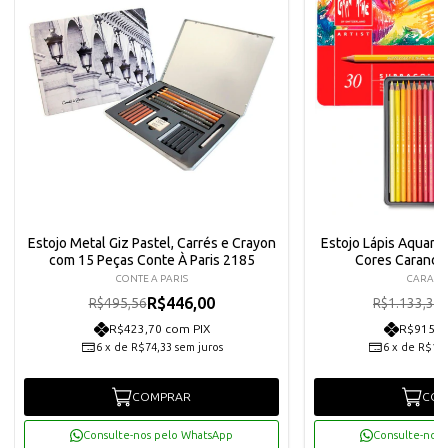
Estojo Metal Giz Pastel, Carrés e Crayon
Estojo Lápis Aquarel
com 15 Peças Conte À Paris 2185
Cores Carand
CONTE A PARIS
CARAN
R$446,00
R$495,56
R$1.133,33
R$423,70 com PIX
R$915,1
6
x
de
R$74,33
sem juros
6
x
de
R$160
COMPRAR
COM
Consulte-nos pelo WhatsApp
Consulte-nos 