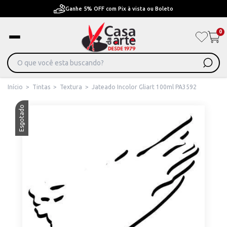
Ganhe 5% OFF com Pix à vista ou Boleto
0
Início
>
Tintas
>
Textura
>
Jateado Incolor Gliart 100ml PA3592
Esgotado