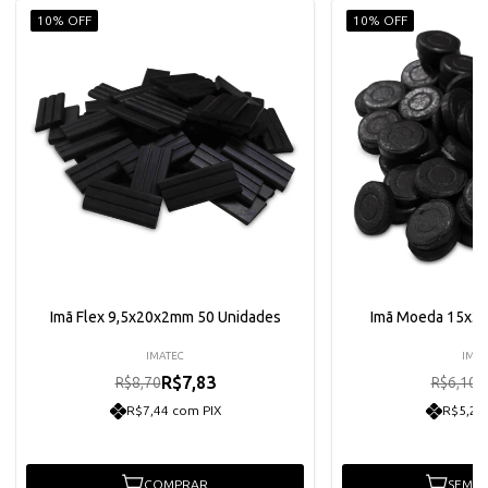
10% OFF
10% OFF
Imã Flex 9,5x20x2mm 50 Unidades
Imã Moeda 15x3
IMATEC
IMAT
R$7,83
R
R$8,70
R$6,10
R$7,44 com PIX
R$5,22
COMPRAR
SEM E