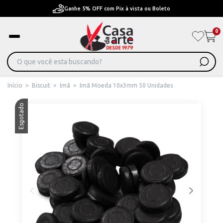
Pague em Até 6x sem juros ou ate 12x com juros
0
Início
>
Biscuit
>
Imã
>
Imã Moeda 10x3mm 50 Unidades
Esgotado