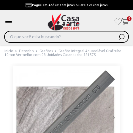
Pague em Até 6x sem juros ou ate 12x com juros
0
Início
>
Desenho
>
Grafites
>
Grafite Integral Aquarelável Grafcube
10mm Vermelho com 08 Unidades Carandache 781575