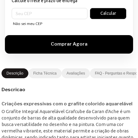
Calcule o frete e prazo de entrega
Entregas para o CEP:
Calcular
Não sei meu CEP
Descrição
Ficha Técnica
Avaliações
FAQ - Perguntas e Respo
Descricao
Criações expressivas com o grafite colorido aquarelável
O Grafite Integral Aquarelável Grafcube da Caran d'Ache é um
conjunto de barras de alta qualidade desenvolvido para quem
busca versatilidade no desenho e na pintura. Com uma cor
vermelha vibrante, este material permite a criação de obras
dinâmicas, sendo indicado tanto para artistas iniciantes quanto