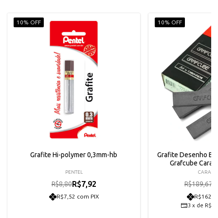
10% OFF
10% OFF
Grafite Hi-polymer 0,3mm-hb
Grafite Desenho Ba
Grafcube Cara
PENTEL
CARAN
R$7,92
R
R$8,80
R$189,67
R$7,52 com PIX
R$162,1
3
x
de
R$56