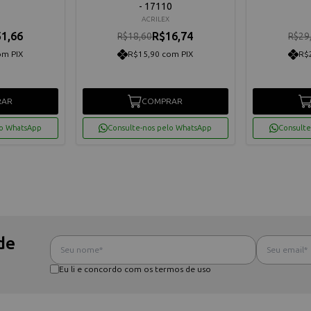
- 17110
ACRILEX
1,66
R$16,74
R$18,60
R$29
om PIX
R$15,90 com PIX
R$
RAR
COMPRAR
lo WhatsApp
Consulte-nos pelo WhatsApp
Consulte
de
Eu li e concordo com os termos de uso