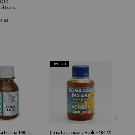
ação
ol torna
e as
10% OFF
10% 
a Indiana 100ml
Goma Laca Indiana Acrilex 100 Ml
Goma 