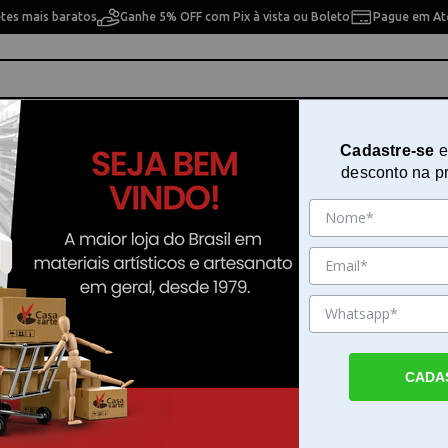
etes mais baratos
Ganhe 5% OFF com Pix à vista ou Boleto
Pague em Até
ho
Cavaletes
Pintura Artística
Pintura Artesan
Cadastre-se
e
desconto na p
0ml Acrilex - 15210
Goma Laca Purificada 100ml Acril
15210
Sku. 21537
Detalhes do Produto
CADA
Goma Laca Purificada 100ml Acrilex - A Go
Purificada 100ml Acrilex - funciona como u
eficiente para quem trabalha com purpurinas