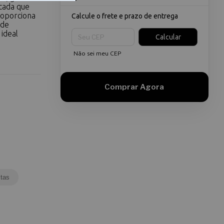
icada que
roporciona
Calcule o frete e prazo de entrega
 de
Entregas para o CEP:
 ideal
Calcular
Não sei meu CEP
tas