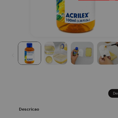
De
Descricao