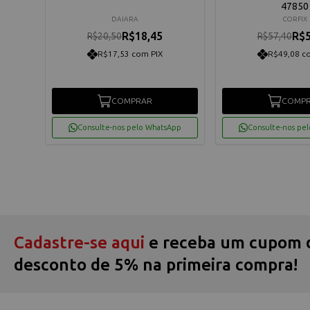
47850
DAIARA
CORFIX
R$18,45
R$5
R$20,50
R$57,40
R$17,53 com PIX
R$49,08 c
COMPRAR
COMP
App
Consulte-nos pelo WhatsApp
Consulte-nos pe
Cadastre-se aqui
e receba um cupom 
desconto de 5% na primeira compra!