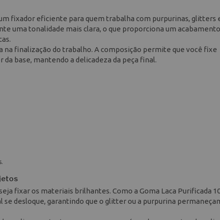
m fixador eficiente para quem trabalha com purpurinas, glitters 
rante uma tonalidade mais clara, o que proporciona um acabament
cas.
a na finalização do trabalho. A composição permite que você fixe
 da base, mantendo a delicadeza da peça final.
s.
jetos
seja fixar os materiais brilhantes. Como a Goma Laca Purificada 
ial se desloque, garantindo que o glitter ou a purpurina permaneça