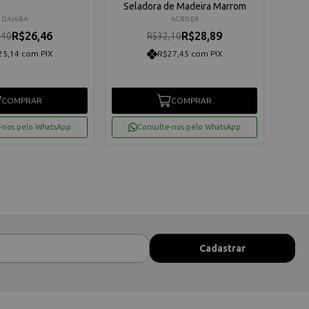
Seladora de Madeira Marrom
DAIARA
ACRILEX
R$26,46
R$28,89
,40
R$32,10
25,14 com PIX
R$27,45 com PIX
COMPRAR
COMPRAR
-nos pelo WhatsApp
Consulte-nos pelo WhatsApp