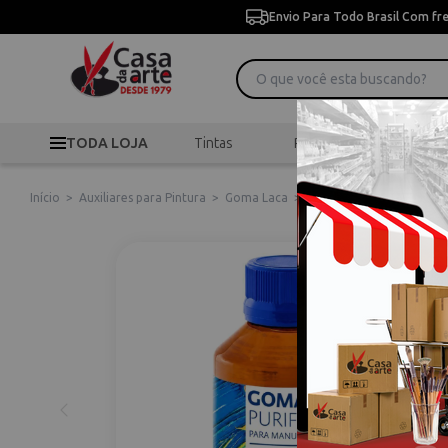
Envio Para Todo Brasil Com fr
TODA LOJA
Tintas
Pincéis
Desen
Início
>
Auxiliares para Pintura
>
Goma Laca
>
Goma Laca Purificada 10