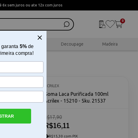
 6x sem juros ou ate 12x com juros
0
al
Scrapbook
Decoupage
Madeira
 garanta
5%
de
rimeira compra!
ex -
ACRILEX
Goma Laca Purificada 100ml
Acrilex - 15210 - Sku. 21537
STRAR
R$17,90
R$16,11
ma Laca
m fixador
, glitters
R$15,30 com PIX