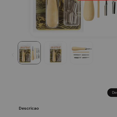
De
Descricao