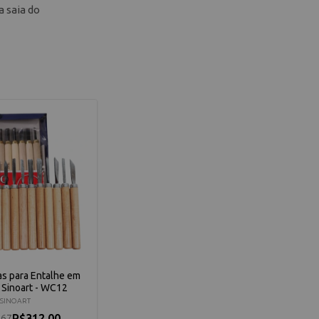
a saia do
as para Entalhe em
 Sinoart - WC12
SINOART
R$312,00
,67