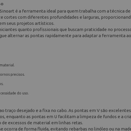
so
Sinoart é a ferramenta ideal para quem trabalha com a técnica de
ize cortes com diferentes profundidades e larguras, proporcionand
em seus projetos artísticos.
niciantes quanto profissionais que buscam praticidade no process
gue alternar as pontas rapidamente para adaptar a ferramenta a
material.
ornos precisos.
s.
cessidade do uso.
ao traço desejado e a fixa no cabo. As pontas em V são excelentes
os, enquanto as pontas em U facilitam a limpeza de fundos e a cri
 de excessos de material em linhas retas.
 ocorra de forma fluida, evitando rebarbas no linóleo ou na made