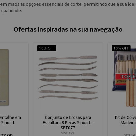
 em mãos as opções essenciais de corte, permitindo que a sua idei
qualidade.
Ofertas inspiradas na sua navegação
10% OFF
10% OFF
a Entalhe em
Conjunto de Grosas para
Kit de Goiv
 Sinoart
Escultura 8 Pecas Sinoart -
Madeira
SFT077
SINOART
27,00
R$346