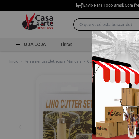
Envio Para Todo Brasil Com fr
TODA LOJA
Tintas
Pincéis
Desen
Início
>
Ferramentas Elétricas e Manuais
>
Goivas
>
Goiva Xilogravura e