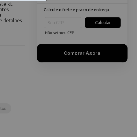
te kit
ntes
Calcule o frete e prazo de entrega
a
Entregas para o CEP:
 e detalhes
Calcular
Não sei meu CEP
tas