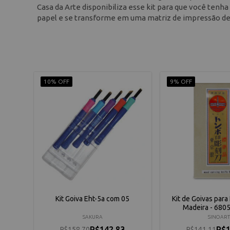
Casa da Arte disponibiliza esse kit para que você tenha
papel e se transforme em uma matriz de impressão de 
10% OFF
9% OFF
Kit Goiva Eht-5a com 05
Kit de Goivas par
Madeira - 6805
SAKURA
SINOART
R$142,83
R$1
R$158,70
R$141,11