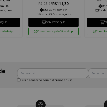
R$111,30
R$123,67
om PIX
R$2
R$105,74 com PIX
sem juros
6
x
d
2
x
de
R$55,65
sem juros
OQUE
SEM ESTOQUE
S
lo WhatsApp
Consulte-nos pelo WhatsApp
Consulte
de
Eu li e concordo com os termos de uso