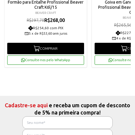
Formão para Entalhe Profissional Beaver
Goiva em Ganch
Craft K6l/15
Profissional Beaver
Oa
BEAVER CRAFT
BEAVER 
R$268,00
R$297,78
R
R$265,56
R$254,60 com PIX
R$227,0
5
x
de
R$53,60
sem juros
4
x
de
R$59
COMPRAR
COM
Consulte-nos pelo WhatsApp
Consulte-nos 
Cadastre-se aqui
e receba um cupom de desconto
de 5% na primeira compra!