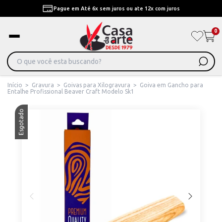
Pague em Até 6x sem juros ou ate 12x com juros
0
Início
>
Gravura
>
Goivas para Xilogravura
>
Goiva em Gancho para
Entalhe Profissional Beaver Craft Modelo Sk1
Esgotado