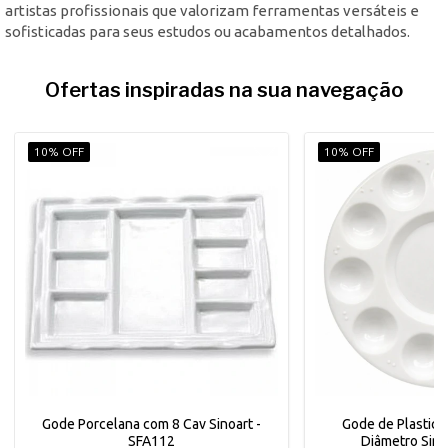
artistas profissionais que valorizam ferramentas versáteis e
sofisticadas para seus estudos ou acabamentos detalhados.
Ofertas inspiradas na sua navegação
10% OFF
10% OFF
Gode Porcelana com 8 Cav Sinoart -
Gode de Plastic
SFA112
Diâmetro Sino