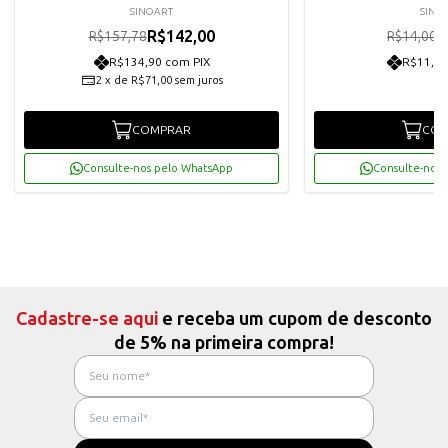
SINOART
SINO
R$142,00
R
R$157,78
R$14,00
R$134,90 com PIX
R$11,97
2
x
de
R$71,00
sem juros
COMPRAR
COM
Consulte-nos pelo WhatsApp
Consulte-nos 
Cadastre-se aqui
e receba um cupom de desconto
de 5% na primeira compra!