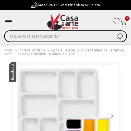
Ganhe 5% OFF com Pix à vista ou Boleto
0
Início
>
Pintura Artística
>
Godê e Paletas
>
Godet Paleta de Cerâmica
com 8 Cavidades Meeden - Branca PLC-4019
Esgotado