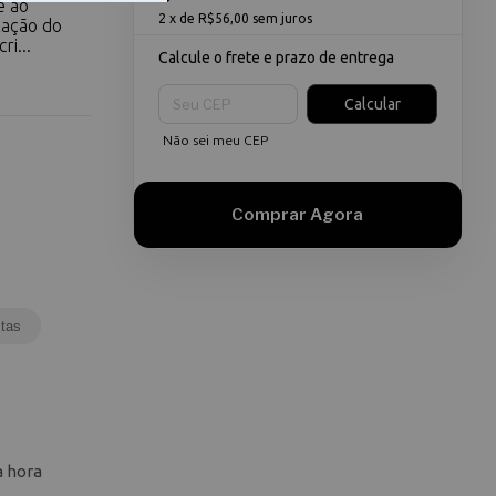
e ao
2
x de
R$56,00
sem juros
ização do
i...
Calcule o frete e prazo de entrega
Entregas para o CEP:
Calcular
Não sei meu CEP
tas
a hora