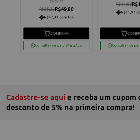
SINOART
R$1
R$14,00
R$49,80
R$55,33
R$11,97 c
R$47,31 com PIX
os
COMPRAR
COMP
App
Consulte-nos pelo WhatsApp
Consulte-nos pe
Cadastre-se aqui
e receba um cupom 
desconto de 5% na primeira compra!