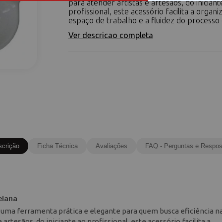
para atender artistas e artesãos, do iniciant
profissional, este acessório facilita a organ
espaço de trabalho e a fluidez do processo cr
Ver descricao completa
scrição
Ficha Técnica
Avaliações
FAQ - Perguntas e Respos
elana
é uma ferramenta prática e elegante para quem busca eficiência n
artesãos, do iniciante ao profissional, este acessório facilita a