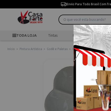
Envio Para Todo Brasil Com fr
TODA LOJA
Tintas
Pincéis
Desen
Início
>
Pintura Artística
>
Godê e Paletas
>
Gode Porcelana com 7 Sinoa