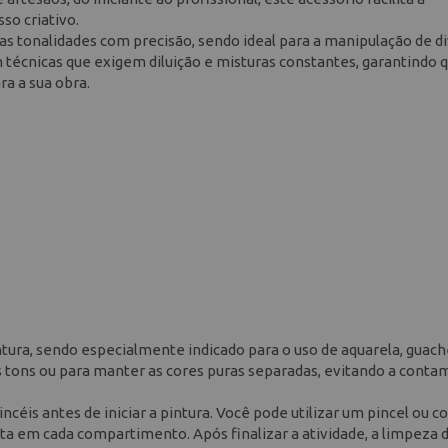
so criativo.
as tonalidades com precisão, sendo ideal para a manipulação de d
 técnicas que exigem diluição e misturas constantes, garantindo 
a a sua obra.
tura, sendo especialmente indicado para o uso de aquarela, guache
vos tons ou para manter as cores puras separadas, evitando a cont
ncéis antes de iniciar a pintura. Você pode utilizar um pincel ou c
inta em cada compartimento. Após finalizar a atividade, a limpeza 