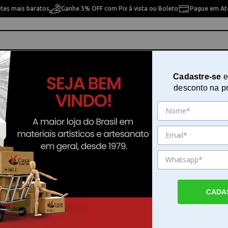
etes mais baratos
Ganhe 5% OFF com Pix à vista ou Boleto
Pague em Até
ho
Cavaletes
Pintura Artística
Pintura Artesan
Cadastre-se
e
desconto na p
rt - SFA110
Gode Porcelana com 7 Sinoart - 
Sku. 187490
Detalhes do Produto
CADA
Organização e precisão com o gode tinta d
O gode tinta de porcelana com 7 cavidades 
é uma ferramenta prática e elegante para
eficiência na hora de misturar cores. Desen