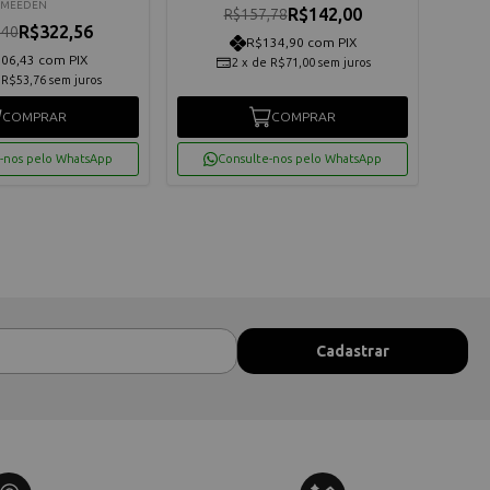
MEEDEN
R$142,00
R$157,78
R$322,56
,40
R$134,90 com PIX
06,43 com PIX
2
x
de
R$71,00
sem juros
e
R$53,76
sem juros
COMPRAR
COMPRAR
-nos pelo WhatsApp
Consulte-nos pelo WhatsApp