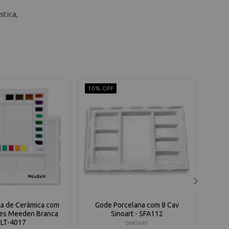
stica,
10% OFF
10% 
ta de Cerâmica com
Gode Porcelana com 8 Cav
Pale
des Meeden Branca
Sinoart - SFA112
PLT-4017
SINOART