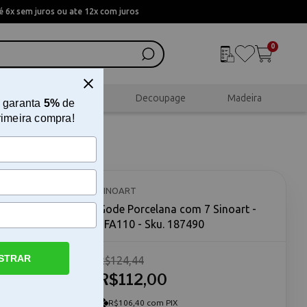
 6x sem juros ou ate 12x com juros
0
al
Scrapbook
Decoupage
Madeira
 garanta
5%
de
rimeira compra!
SFA110
SINOART
Gode Porcelana com 7 Sinoart -
SFA110 - Sku. 187490
STRAR
R$124,44
e porcelana
da Sinoart
R$112,00
 quem busca
volvido
R$106,40 com PIX