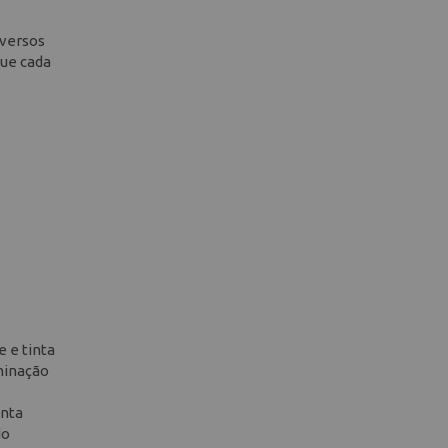
iversos
que cada
 e tinta
aminação
onta
do