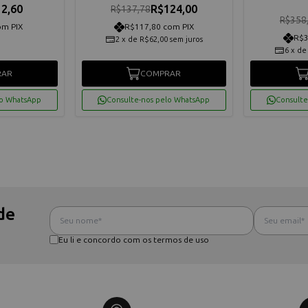
2,60
R$124,00
R$137,78
R$358
om PIX
R$117,80 com PIX
R$3
2
x
de
R$62,00
sem juros
6
x
d
RAR
COMPRAR
lo WhatsApp
Consulte-nos pelo WhatsApp
Consulte
de
Eu li e concordo com os termos de uso