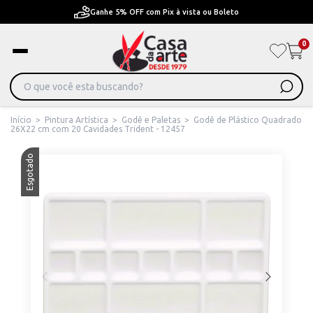
Pague em Até 6x sem juros ou ate 12x com juros
0
Início
>
Pintura Artística
>
Godê e Paletas
>
Godê de Plástico Quadrado
26X22 cm com 20 Cavidades Trident - 12457
Esgotado