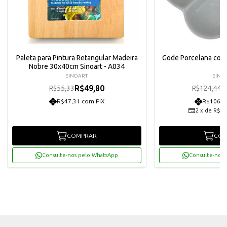
Paleta para Pintura Retangular Madeira
Gode Porcelana com 
Nobre 30x40cm Sinoart - A034
SINOART
SINO
R$49,80
R
R$55,33
R$124,44
R$47,31 com PIX
R$106,4
2
x
de
R$56
COMPRAR
COM
Consulte-nos pelo WhatsApp
Consulte-nos 