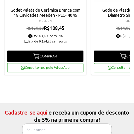
Godet Paleta de Cerâmica Branca com
Gode de Plastic
18 Cavidades Meeden - PLC- 4046
Diâmetro Sino
MEEDEN
SINO
R$108,45
R
R$120,50
R$14,00
R$103,03 com PIX
R$11,97
2
x
de
R$54,23
sem juros
COMPRAR
COM
Consulte-nos pelo WhatsApp
Consulte-nos 
Cadastre-se aqui
e receba um cupom de desconto
de 5% na primeira compra!