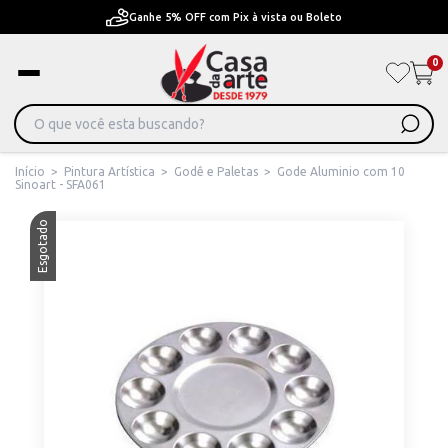
Pague em Até 6x sem juros ou ate 12x com juros
0
Início
>
Pintura Artística
>
Godê e Paletas
>
Gode Aluminio com 10
Sinoart - SFA061
Esgotado