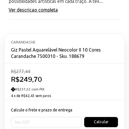
possibilidades artísticas em cada traço. A tex...
Ver descricao completa
CARANDACHE
Giz Pastel Aquarelável Neocolor II 10 Cores
Carandache 7500310 - Sku. 188679
R$277,44
R$249,70
R$237,22 com PIX
4
x de
R$62,43
sem juros
Calcule o frete e prazo de entrega
Entregas para o CEP:
Calcular