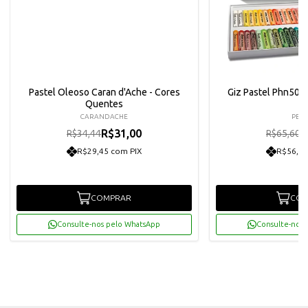
Pastel Oleoso Caran d'Ache - Cores
Giz Pastel Phn50 -
Quentes
CARANDACHE
PENT
R$31,00
R
R$34,44
R$65,60
R$29,45 com PIX
R$56,09
COMPRAR
COM
Consulte-nos pelo WhatsApp
Consulte-nos 