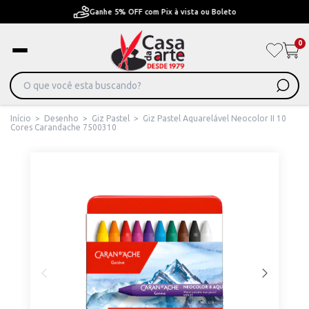
Ganhe 5% OFF com Pix à vista ou Boleto
0
Início
>
Desenho
>
Giz Pastel
>
Giz Pastel Aquarelável Neocolor II 10
Cores Carandache 7500310