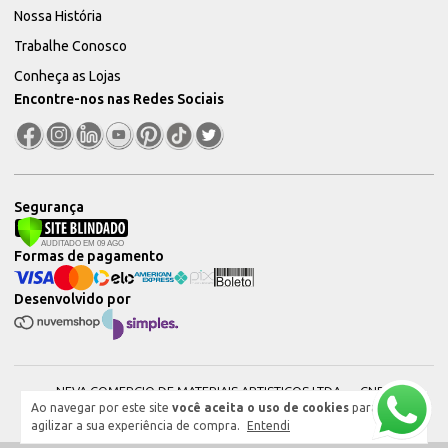
Nossa História
Trabalhe Conosco
Conheça as Lojas
Encontre-nos nas Redes Sociais
Segurança
Formas de pagamento
Desenvolvido por
NEVA COMERCIO DE MATERIAIS ARTISTICOS LTDA — CNPJ:
Ao navegar por este site
você aceita o uso de cookies
para
51604544000101 © 2026. Todos os direitos reservados.
agilizar a sua experiência de compra.
Entendi