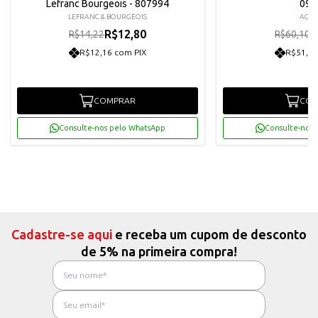
Lefranc Bourgeois - 807994
095
LEFRANC & BOURGEOIS
ACRI
R$12,80
R
R$14,22
R$60,10
R$12,16 com PIX
R$51,39
COMPRAR
COM
Consulte-nos pelo WhatsApp
Consulte-nos 
Cadastre-se aqui
e receba um cupom de desconto
de 5% na primeira compra!