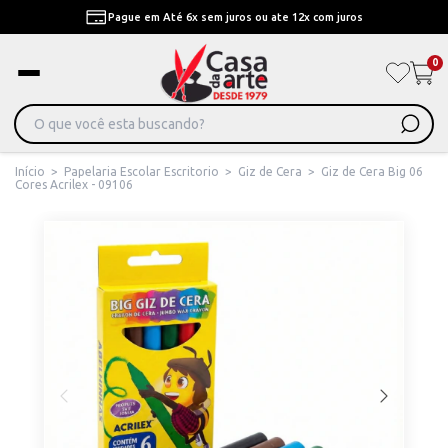
Pague em Até 6x sem juros ou ate 12x com juros
0
Início
>
Papelaria Escolar Escritorio
>
Giz de Cera
>
Giz de Cera Big 06
Cores Acrilex - 09106