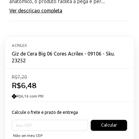
anatômico, o produto facilita a pega e per...
Ver descricao completa
ACRILEX
Giz de Cera Big 06 Cores Acrilex - 09106 - Sku.
23252
R$7,20
R$6,48
R$6,16 com PIX
Calcule o frete e prazo de entrega
Entregas para o CEP:
Calcular
Não sei meu CEP