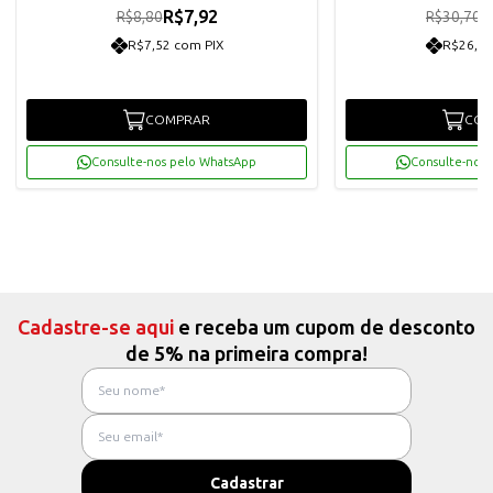
R$7,92
R
R$8,80
R$30,70
R$7,52 com PIX
R$26,25
COMPRAR
COM
Consulte-nos pelo WhatsApp
Consulte-nos 
Cadastre-se aqui
e receba um cupom de desconto
de 5% na primeira compra!