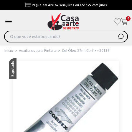
Pague em Até 6x sem juros ou ate 12x com juros
0
Início
>
Auxiliares para Pintura
>
Gel Óleo 37ml Corfix - 30137
Esgotado