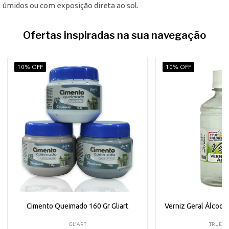
úmidos ou com exposição direta ao sol.
Ofertas inspiradas na sua navegação
10% OFF
10% OFF
Cimento Queimado 160 Gr Gliart
Verniz Geral Álcool 
GLIART
TRUE C