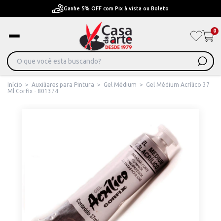
ta ou Boleto
Pague em Até 6x sem juros ou ate 12x
0
Início
>
Auxiliares para Pintura
>
Gel Médium
>
Gel Médium Acrílico 37
Ml Corfix - 801374