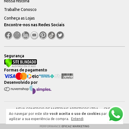
Nossa História
Trabalhe Conosco
Conheça as Lojas
Encontre-nos nas Redes Sociais
Segurança
Formas de pagamento
Desenvolvido por
NEVA COMERCIO DE MATERIAIS ARTISTICOS LTDA — CNPJ:
Ao navegar por este site
você aceita o uso de cookies
para
51604544000101 © 2026. Todos os direitos reservados.
agilizar a sua experiência de compra.
Entendi