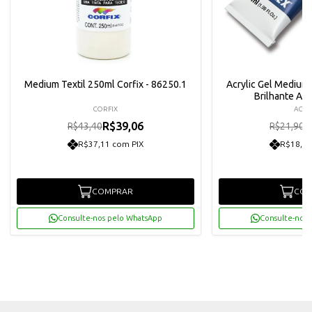
Medium Textil 250ml Corfix - 86250.1
Acrylic Gel Mediu
Brilhante Acr
CORFIX
ACRI
R$39,06
R
R$43,40
R$21,90
R$37,11 com PIX
R$18,72
COMPRAR
COM
Consulte-nos pelo WhatsApp
Consulte-nos 