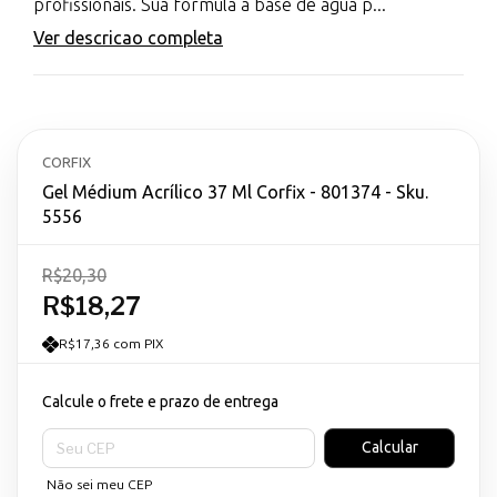
profissionais. Sua fórmula à base de água p...
Ver descricao completa
CORFIX
Gel Médium Acrílico 37 Ml Corfix - 801374 - Sku.
5556
R$20,30
R$18,27
R$17,36 com PIX
Calcule o frete e prazo de entrega
Entregas para o CEP:
Calcular
Não sei meu CEP