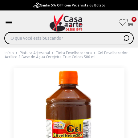
Pague em Até 6x sem juros ou ate 12x com juros
0
Início
>
Pintura Artesanal
>
Tinta Envelhecedora
>
Gel Envelhecedor
Acrílico à Base de Água Cerejeira True Colors 500 ml