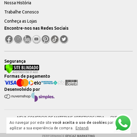
Nossa História
Trabalhe Conosco
Conheça as Lojas
Encontre-nos nas Redes Sociais
Segurança
Formas de pagamento
Desenvolvido por
NEVA COMERCIO DE MATERIAIS ARTISTICOS LTDA — CNPJ:
Ao navegar por este site
você aceita o uso de cookies
para
51604544000101 © 2026. Todos os direitos reservados.
agilizar a sua experiência de compra.
Entendi