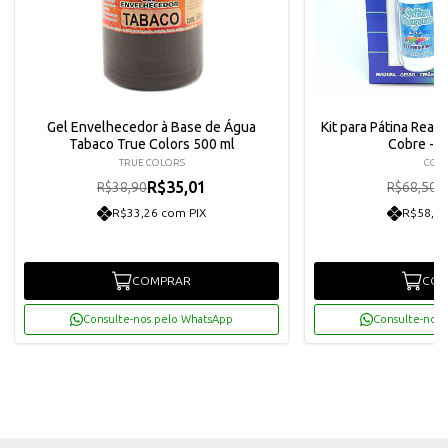
Gel Envelhecedor à Base de Água
Kit para Pátina Reage
Tabaco True Colors 500 ml
Cobre - 9
TRUE COLORS
CORF
R$35,01
R
R$38,90
R$68,50
R$33,26 com PIX
R$58,57
COMPRAR
COM
Consulte-nos pelo WhatsApp
Consulte-nos 