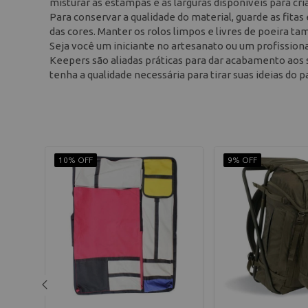
misturar as estampas e as larguras disponíveis para cr
Para conservar a qualidade do material, guarde as fita
das cores. Manter os rolos limpos e livres de poeira t
Seja você um iniciante no artesanato ou um profission
Keepers são aliadas práticas para dar acabamento aos s
tenha a qualidade necessária para tirar suas ideias do p
10% OFF
9% OFF