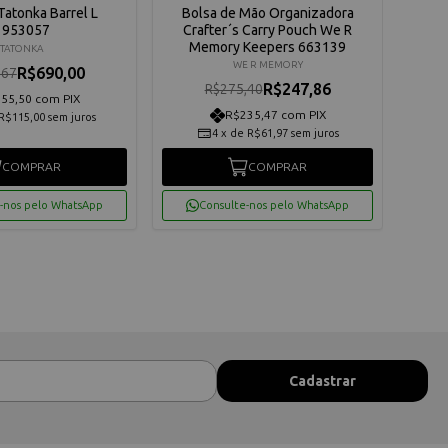
Tatonka Barrel L
Bolsa de Mão Organizadora
Moc
1953057
Crafter´s Carry Pouch We R
Memory Keepers 663139
TATONKA
WE R MEMORY
R$690,00
,67
R$247,86
R$275,40
55,50 com PIX
R$235,47 com PIX
R$115,00
sem juros
4
x
de
R$61,97
sem juros
COMPRAR
COMPRAR
-nos pelo WhatsApp
Consulte-nos pelo WhatsApp