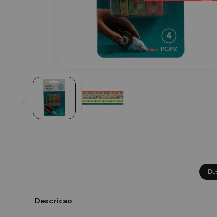
De
Descricao