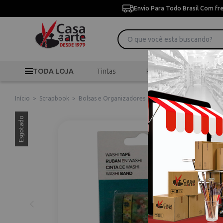
Envio Para Todo Brasil Com fr
TODA LOJA
Tintas
Pincéis
Desen
Início
>
Scrapbook
>
Bolsas e Organizadores
>
Fitas Decorativas Brig
Esgotado