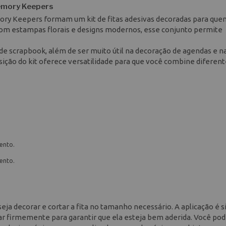
Memory Keepers
ory Keepers formam um kit de fitas adesivas decoradas para que
 Com estampas florais e designs modernos, esse conjunto permite
de scrapbook, além de ser muito útil na decoração de agendas e n
ção do kit oferece versatilidade para que você combine diferent
ento.
ento.
eseja decorar e cortar a fita no tamanho necessário. A aplicação é 
onar firmemente para garantir que ela esteja bem aderida. Você po