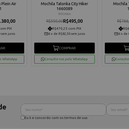
 Plein Air
Mochila Tatonka City Hiker
Mochila 
1
1660089
A
TATONKA
.380,00
R$495,00
R$550,00
R$766
com PIX
R$470,25 com PIX
R$6
0
sem juros
6
x
de
R$82,50
sem juros
6
x
de
RAR
COMPRAR
lo WhatsApp
Consulte-nos pelo WhatsApp
Consulte
de
Eu li e concordo com os termos de uso