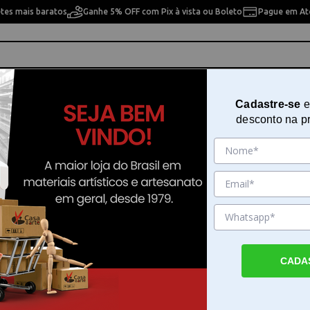
etes mais baratos
Ganhe 5% OFF com Pix à vista ou Boleto
Pague em Até
ho
Cavaletes
Pintura Artística
Pintura Artesan
Cadastre-se
e
desconto na p
ht Floral Wash Tape Wer Memory Keepers 660679
Fitas Decorativas Bright Floral 
Wer Memory Keepers 660679
Sku. 174517
Detalhes do Produto
CADA
Fitas Decorativas Bright Floral Wash Tape
Memory Keepers As Fitas Decorativas Brigh
Wash Tape Wer Memory Keepers formam u