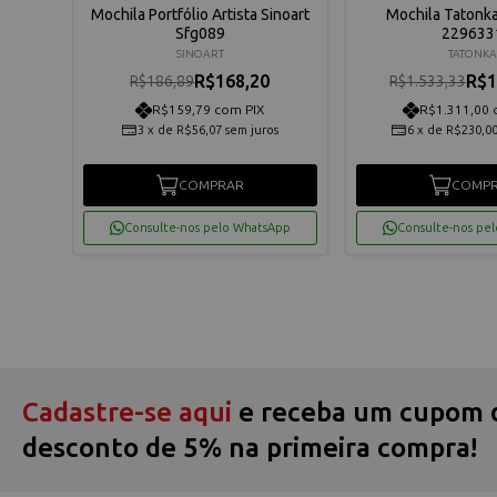
imi 65
Mochila Portfólio Artista Sinoart
Mochila Tatonka
tion -
Sfg089
229633
SINOART
TATONK
R$168,20
R$1
R$186,89
R$1.533,33
R$159,79 com PIX
R$1.311,00 
3
x
de
R$56,07
sem juros
6
x
de
R$230,0
os
COMPRAR
COMP
App
Consulte-nos pelo WhatsApp
Consulte-nos pe
Cadastre-se aqui
e receba um cupom 
desconto de 5% na primeira compra!