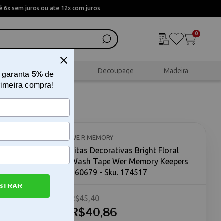
 6x sem juros ou ate 12x com juros
0
al
Scrapbook
Decoupage
Madeira
 garanta
5%
de
rimeira compra!
Wash Tape
WE R MEMORY
Fitas Decorativas Bright Floral
Wash Tape Wer Memory Keepers
660679 - Sku. 174517
STRAR
R$45,40
 Wer
t Floral
R$40,86
m kit de