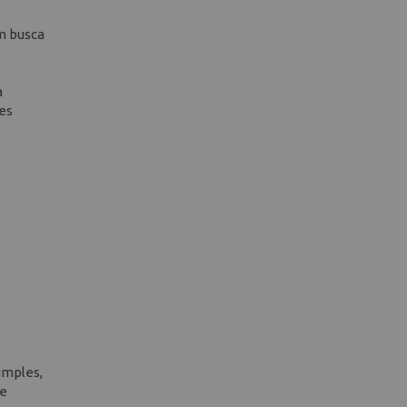
m busca
a
es
simples,
de