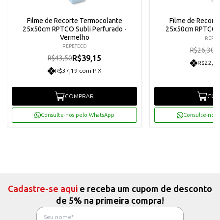
Filme de Recorte Termocolante
Filme de Recort
25x50cm RPTCO Subli Perfurado -
25x50cm RPTCO S
Vermelho
REPET
REPETECO
R
R$26,30
R$39,15
R$43,50
R$22,49
R$37,19 com PIX
COMPRAR
COM
Consulte-nos pelo WhatsApp
Consulte-nos 
Cadastre-se aqui
e receba um cupom de desconto
de 5% na primeira compra!