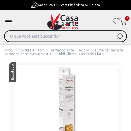
Ganhe 5% OFF com Pix à vista ou Boleto
0
Início
>
Costura e Patch
>
Termocolante - Tecidos
>
Filme de Recorte
Termocolante 25x50cm RPTCO Subli Glitter - Dourado Claro
Esgotado