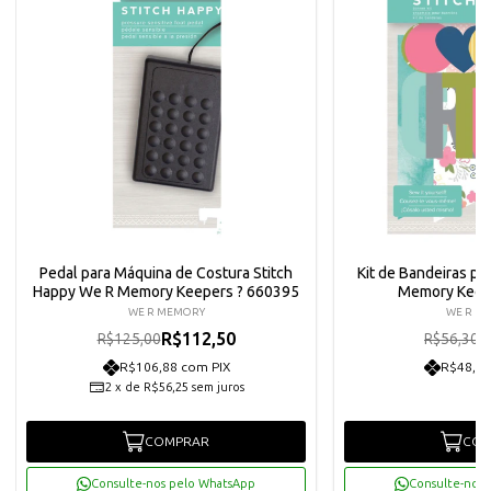
Pedal para Máquina de Costura Stitch
Kit de Bandeiras pa
Happy We R Memory Keepers ? 660395
Memory Keep
WE R MEMORY
WE R M
R$112,50
R
R$125,00
R$56,30
R$106,88 com PIX
R$48,14
2
x
de
R$56,25
sem juros
COMPRAR
COM
Consulte-nos pelo WhatsApp
Consulte-nos 