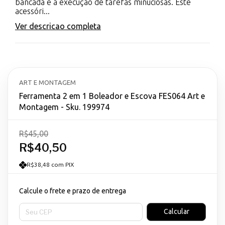
bancada e a execução de tarefas minuciosas. Este
acessóri...
Ver descricao completa
ART E MONTAGEM
Ferramenta 2 em 1 Boleador e Escova FES064 Art e
Montagem - Sku. 199974
R$45,00
R$40,50
R$38,48 com PIX
Calcule o frete e prazo de entrega
Entregas para o CEP:
Calcular