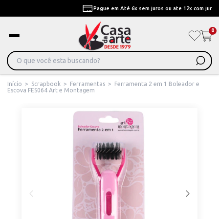
Pague em Até 6x sem juros ou ate 12x com juros
0
Início
>
Scrapbook
>
Ferramentas
>
Ferramenta 2 em 1 Boleador e
Escova FES064 Art e Montagem