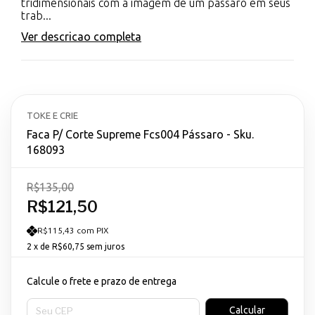
tridimensionais com a imagem de um pássaro em seus
trab...
Ver descricao completa
TOKE E CRIE
Faca P/ Corte Supreme Fcs004 Pássaro - Sku.
168093
R$135,00
R$121,50
R$115,43 com PIX
2
x de
R$60,75
sem juros
Calcule o frete e prazo de entrega
Entregas para o CEP:
Calcular