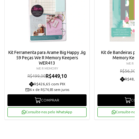
Kit Ferramenta para Arame Big Happy Jig
Kit de Bandeiras pa
59 Peças We R Memory Keepers
Memory Keep
WER413
WE R M
WE R MEMORY
R
R$56,30
R$449,10
R$499,00
R$48,14
R$426,65 com PIX
6
x
de
R$74,85
sem juros
COMPRAR
COM
Consulte-nos pelo WhatsApp
Consulte-nos 