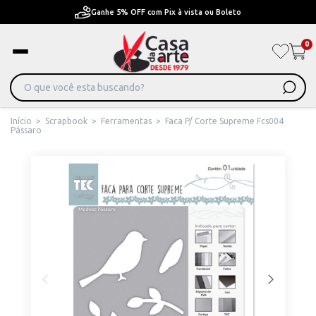
Pague em Até 6x sem juros ou ate 12x com juros
0
Início
>
Scrapbook
>
Ferramentas
>
Faca P/ Corte Supreme Fcs004
Pássaro