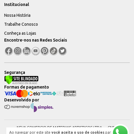
Institucional
Nossa História
Trabalhe Conosco
Conheça as Lojas
Encontre-nos nas Redes Sociais
Segurança
Formas de pagamento
Desenvolvido por
NEVA COMERCIO DE MATERIAIS ARTISTICOS LTDA — CNPJ:
Ao navegar por este site
você aceita o uso de cookies
para
51604544000101 © 2026. Todos os direitos reservados.