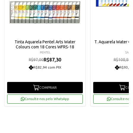
Tinta Aquarela Pentel Arts Water
T. Aquarela Water C
Colours com 18 Cores WFRS-18
PENTEL
SAKU
R$87,30
R$97,00
R$108,80
R$82,94 com PIX
R$93,02
COMPRAR
COM
Consulte-nos pelo WhatsApp
Consulte-nos 