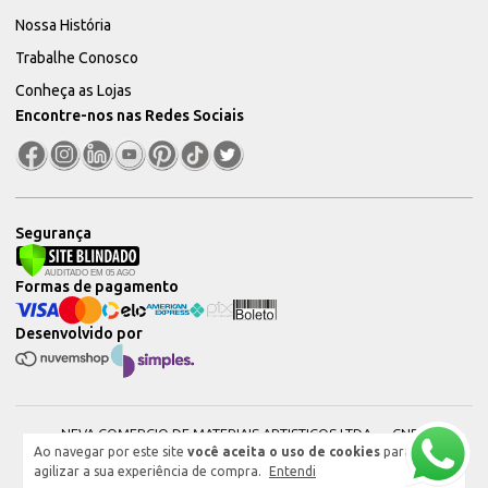
Nossa História
Trabalhe Conosco
Conheça as Lojas
Encontre-nos nas Redes Sociais
Segurança
Formas de pagamento
Desenvolvido por
NEVA COMERCIO DE MATERIAIS ARTISTICOS LTDA — CNPJ:
Ao navegar por este site
você aceita o uso de cookies
para
51604544000101 © 2026. Todos os direitos reservados.
agilizar a sua experiência de compra.
Entendi