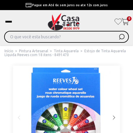
Pague em Até 6x sem juros ou ate 12x com juros
0
Início
>
Pintura Artesanal
>
Tinta Aquarela
>
Estojo de Tinta Aquarela
Líquida Reeves com 18 itens - 8491470