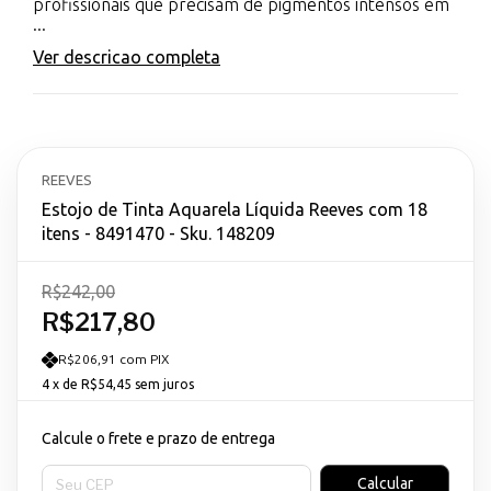
profissionais que precisam de pigmentos intensos em
...
Ver descricao completa
REEVES
Estojo de Tinta Aquarela Líquida Reeves com 18
itens - 8491470 - Sku. 148209
R$242,00
R$217,80
R$206,91 com PIX
4
x de
R$54,45
sem juros
Calcule o frete e prazo de entrega
Entregas para o CEP:
Calcular