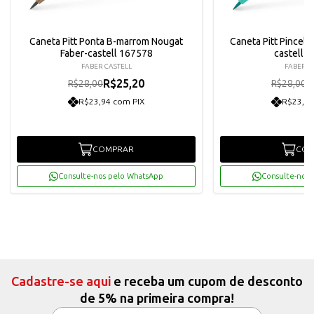
Caneta Pitt Ponta B-marrom Nougat
Caneta Pitt Pincel V
Faber-castell 167578
castell 
FABER CASTELL
FABER C
R$25,20
R
R$28,00
R$28,00
R$23,94 com PIX
R$23,94
COMPRAR
COM
Consulte-nos pelo WhatsApp
Consulte-nos 
Cadastre-se aqui
e receba um cupom de desconto
de 5% na primeira compra!