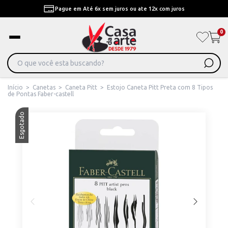
Pague em Até 6x sem juros ou ate 12x com juros
0
Início
>
Canetas
>
Caneta Pitt
>
Estojo Caneta Pitt Preta com 8 Tipos
de Pontas Faber-castell
Esgotado