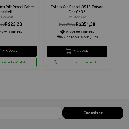
ica Pitt Pincel Faber-
Estojo Giz Pastel 8515 Toison
Can
castell
Dor C/ 36
BER CASTELL
KOH-I-NOOR
R$25,20
R$351,58
,00
R$390,65
23,94 com PIX
R$334,00 com PIX
6
x
de
R$58,60
sem juros
COMPRAR
COMPRAR
-nos pelo WhatsApp
Consulte-nos pelo WhatsApp