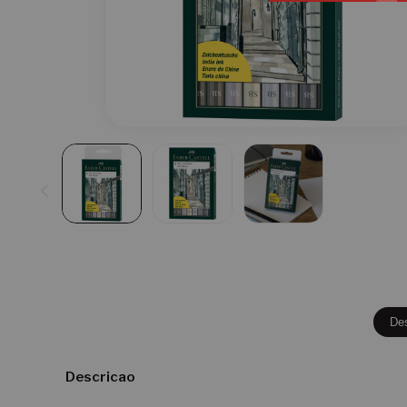
De
Descricao