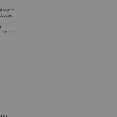
ustrações
esboços
e
sistente
ize a