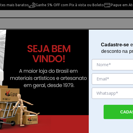
etes mais baratos
Ganhe 5% OFF com Pix à vista ou Boleto
Pague em Até
ho
Cavaletes
Pintura Artística
Pintura Artesan
Cadastre-se
e
desconto na p
aber-castell 167808
Estojo Caneta Art Pitt com 8 Can
Faber-castell 167808
Sku. 138833
Detalhes do Produto
CADA
Estojo Caneta Art Pitt com 8 Canetas Faber-
Estojo Caneta Art Pitt com 8 Canetas Faber-
oferece a precisão e a flexibilidade necessá