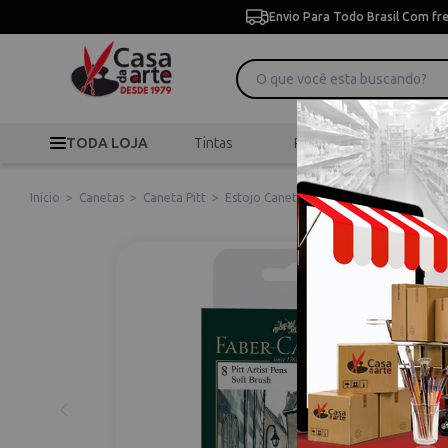
Envio Para Todo Brasil Com fr
TODA LOJA
Tintas
Pincéis
Desen
Início
>
Canetas
>
Caneta Pitt
>
Estojo Caneta Art Pitt com 8 Canetas F