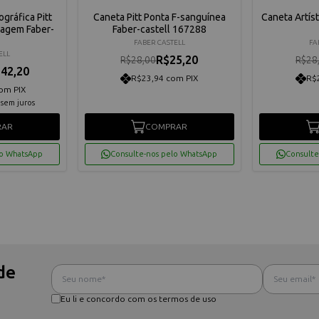
gráfica Pitt
Caneta Pitt Ponta F-sanguínea
Caneta Artíst
sagem Faber-
Faber-castell 167288
FABER CASTELL
FA
ELL
R$25,20
R$28,00
R$28
42,20
R$23,94 com PIX
R$
om PIX
sem juros
RAR
COMPRAR
lo WhatsApp
Consulte-nos pelo WhatsApp
Consulte
de
Eu li e concordo com os termos de uso