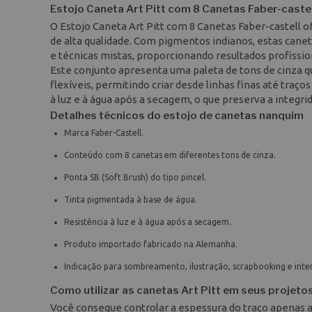
Estojo Caneta Art Pitt com 8 Canetas Faber-castel
O Estojo Caneta Art Pitt com 8 Canetas Faber-castell of
de alta qualidade. Com pigmentos indianos, estas ca
e técnicas mistas, proporcionando resultados profissio
Este conjunto apresenta uma paleta de tons de cinza qu
flexíveis, permitindo criar desde linhas finas até traços
à luz e à água após a secagem, o que preserva a integri
Detalhes técnicos do estojo de canetas nanquim
Marca Faber-Castell.
Conteúdo com 8 canetas em diferentes tons de cinza.
Ponta SB (Soft Brush) do tipo pincel.
Tinta pigmentada à base de água.
Resistência à luz e à água após a secagem.
Produto importado fabricado na Alemanha.
Indicação para sombreamento, ilustração, scrapbooking e inter
Como utilizar as canetas Art Pitt em seus projeto
Você consegue controlar a espessura do traço apenas aju