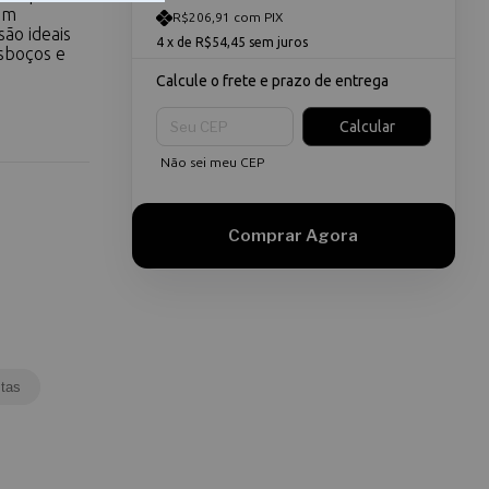
Com
R$206,91 com PIX
ão ideais
4
x de
R$54,45
sem juros
sboços e
Calcule o frete e prazo de entrega
Entregas para o CEP:
Calcular
Não sei meu CEP
tas