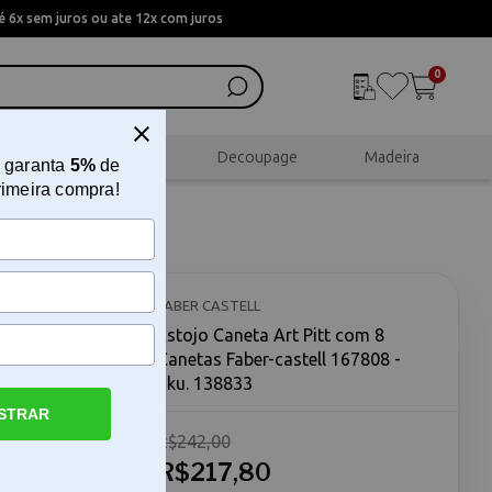
 6x sem juros ou ate 12x com juros
0
al
Scrapbook
Decoupage
Madeira
 garanta
5%
de
rimeira compra!
etas
FABER CASTELL
Estojo Caneta Art Pitt com 8
Canetas Faber-castell 167808 -
Sku. 138833
STRAR
R$242,00
castell O
castell
R$217,80
rias para