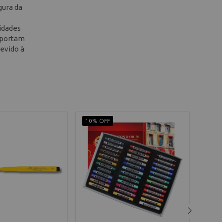
gura da
lidades
suportam
evido à
10% OFF
10% 