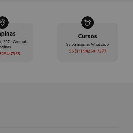
pinas
Cursos
c, 207 - Cambuí,
Saiba mais no Whatsapp
mpinas
55 (11) 94250-7277
 3254-7355