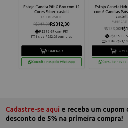
ll Pitt
Estojo Caneta Pitt G.Box com 12
Estojo Caneta Hidro
Cores Faber-castell
com 6 Canetas Pai
castell
FABER CASTELL
FABER CAST
R$312,30
R$347,00
R$1
R$158,00
R$296,69 com PIX
R$135,09 c
6
x
de
R$52,05
sem juros
2
x
de
R$71,10
COMPRAR
COMP
App
Consulte-nos pelo WhatsApp
Consulte-nos pe
Cadastre-se aqui
e receba um cupom 
desconto de 5% na primeira compra!