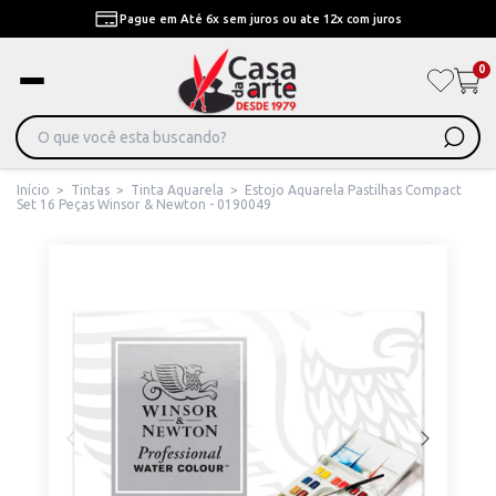
Pague em Até 6x sem juros ou ate 12x com juros
0
Início
>
Tintas
>
Tinta Aquarela
>
Estojo Aquarela Pastilhas Compact
Set 16 Peças Winsor & Newton - 0190049