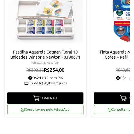
Pastilha Aquarela Cotman Floral 10
Tinta Aquarela Me
unidades Winsor e Newton - 0390671
Cores + Refil +
WINSOR & NEWTON
TRI
R$254,00
R
R$282,22
R$48,60
R$241,30 com PIX
R$41,55
5
x
de
R$50,80
sem juros
COMPRAR
COM
Consulte-nos pelo WhatsApp
Consulte-nos 