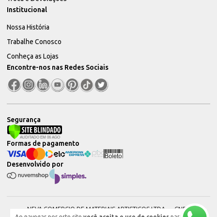
Institucional
Nossa História
Trabalhe Conosco
Conheça as Lojas
Encontre-nos nas Redes Sociais
Segurança
Formas de pagamento
Desenvolvido por
NEVA COMERCIO DE MATERIAIS ARTISTICOS LTDA — CNPJ:
Ao navegar por este site
você aceita o uso de cookies
para