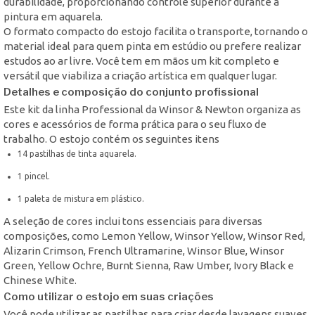
durabilidade, proporcionando controle superior durante a
pintura em aquarela.
O formato compacto do estojo facilita o transporte, tornando o
material ideal para quem pinta em estúdio ou prefere realizar
estudos ao ar livre. Você tem em mãos um kit completo e
versátil que viabiliza a criação artística em qualquer lugar.
Detalhes e composição do conjunto profissional
Este kit da linha Professional da Winsor & Newton organiza as
cores e acessórios de forma prática para o seu fluxo de
trabalho. O estojo contém os seguintes itens
14 pastilhas de tinta aquarela.
1 pincel.
1 paleta de mistura em plástico.
A seleção de cores inclui tons essenciais para diversas
composições, como Lemon Yellow, Winsor Yellow, Winsor Red,
Alizarin Crimson, French Ultramarine, Winsor Blue, Winsor
Green, Yellow Ochre, Burnt Sienna, Raw Umber, Ivory Black e
Chinese White.
Como utilizar o estojo em suas criações
Você pode utilizar as pastilhas para criar desde lavagens suaves