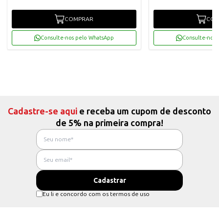
COMPRAR
COM
Consulte-nos pelo WhatsApp
Consulte-nos 
Cadastre-se aqui
e receba um cupom de desconto
de 5% na primeira compra!
Eu li e concordo com os termos de uso