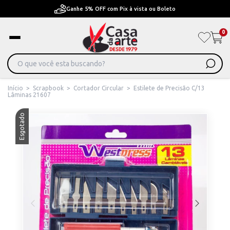
Ganhe 5% OFF com Pix à vista ou Boleto
0
Início
>
Scrapbook
>
Cortador Circular
>
Estilete de Precisão C/13
Lâminas 21607
Esgotado