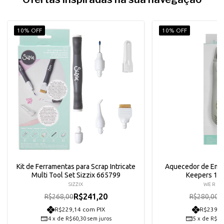
10% OFF
10% OFF
Kit de Ferramentas para Scrap Intricate
Aquecedor de Em
Multi Tool Set Sizzix 665799
Keepers 11
SIZZIX
WE R M
R$241,20
R
R$268,00
R$280,00
R$229,14 com PIX
R$239,4
4
x
de
R$60,30
sem juros
5
x
de
R$50