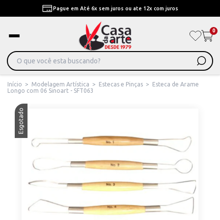
Pague em Até 6x sem juros ou ate 12x com juros
0
Início
>
Modelagem Artística
>
Estecas e Pinças
>
Esteca de Arame
Longo com 06 Sinoart - SFT063
Esgotado