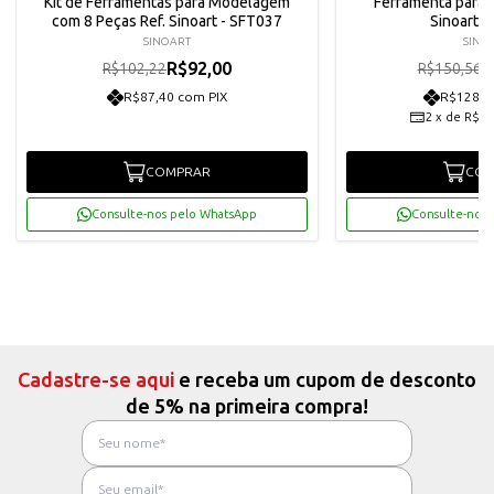
Kit de Ferramentas para Modelagem
Ferramenta para
com 8 Peças Ref. Sinoart - SFT037
Sinoart -
SINOART
SINO
R$92,00
R
R$102,22
R$150,56
R$87,40 com PIX
R$128,7
2
x
de
R$67
COMPRAR
COM
Consulte-nos pelo WhatsApp
Consulte-nos 
Cadastre-se aqui
e receba um cupom de desconto
de 5% na primeira compra!