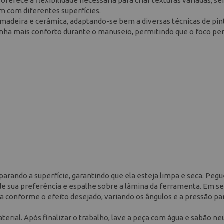
 oferece a flexibilidade necessária para criar texturas variadas, 
am com diferentes superfícies.
 madeira e cerâmica, adaptando-se bem a diversas técnicas de pin
nha mais conforto durante o manuseio, permitindo que o foco p
arando a superfície, garantindo que ela esteja limpa e seca. Peg
de sua preferência e espalhe sobre a lâmina da ferramenta. Em se
a conforme o efeito desejado, variando os ângulos e a pressão pa
rial. Após finalizar o trabalho, lave a peça com água e sabão ne