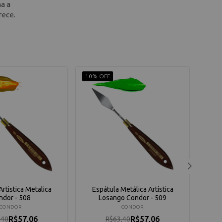
ha a
rece.
10% OFF
10% 
Artistica Metalica
Espátula Metálica Artística
Espát
ndor - 508
Losango Condor - 509
CONDOR
CONDOR
R$57,06
R$57,06
,40
R$63,40