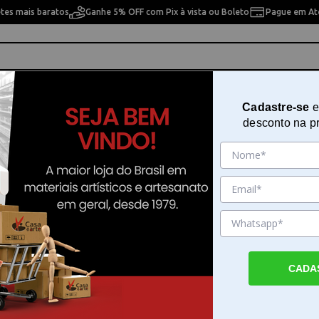
etes mais baratos
Ganhe 5% OFF com Pix à vista ou Boleto
Pague em Até
ho
Cavaletes
Pintura Artística
Pintura Artesan
Cadastre-se
e
desconto na p
las Plástica Artística Losango Médio Condor - 542
Espátulas Plástica Artística Losa
Médio Condor - 542
Sku. 26517
Detalhes do Produto
CADA
Espátulas Plástica Artística Losango Médio 
542 As Espátulas Plástica Artística Losango
Condor - 542 são ferramentas essenciais p