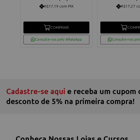
R$17,19 com PIX
R$17,27 c
COMPRAR
COMP
App
Consulte-nos pelo WhatsApp
Consulte-nos pe
Cadastre-se aqui
e receba um cupom 
desconto de 5% na primeira compra!
Conheça Nossas Lojas e Cursos