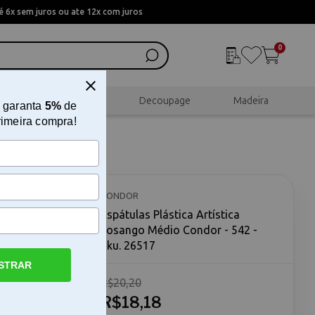
 6x sem juros ou ate 12x com juros
0
al
Scrapbook
Decoupage
Madeira
 garanta
5%
de
rimeira compra!
ngo
CONDOR
Espátulas Plástica Artística
Losango Médio Condor - 542 -
Sku. 26517
STRAR
R$20,20
Condor -
 Médio
R$18,18
ara quem