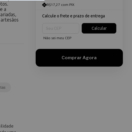
tos.
R$17,27 com PIX
e a
variadas,
Calcule o frete e prazo de entrega
 artesãos
Entregas para o CEP:
Calcular
Não sei meu CEP
tas
ilidade