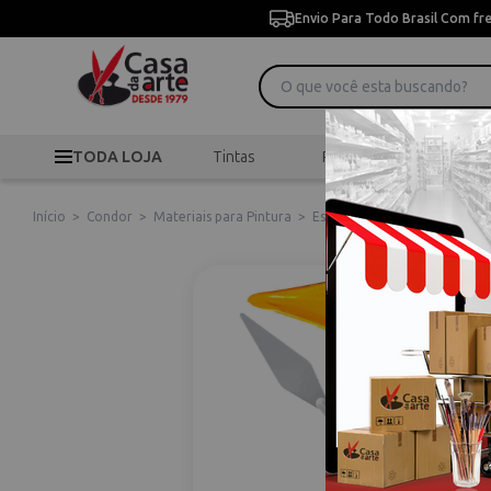
Envio Para Todo Brasil Com fr
TODA LOJA
Tintas
Pincéis
Desen
Início
>
Condor
>
Materiais para Pintura
>
Espátulas Artísticas
>
Espátu