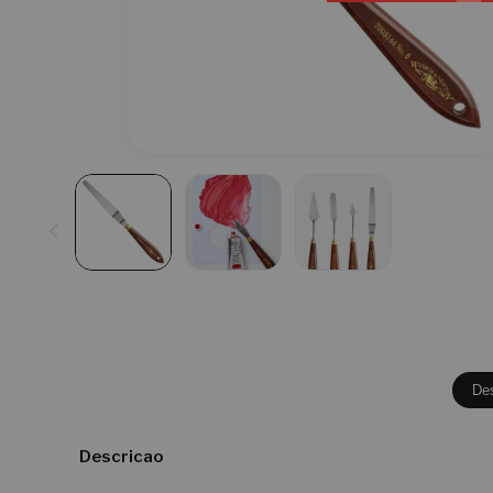
De
Descricao