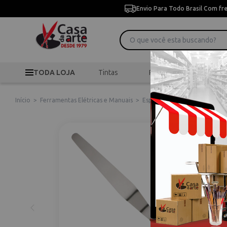
Envio Para Todo Brasil Com fr
TODA LOJA
Tintas
Pincéis
Desen
Início
>
Ferramentas Elétricas e Manuais
>
Espátulas
>
Espátula Profiss