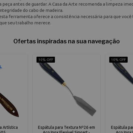
 a peça antes de guardar. A Casa da Arte recomenda a limpeza ime
 integridade do cabo de madeira.
, esta ferramenta oferece a consistência necessária para que você 
 que seu trabalho merece.
Ofertas inspiradas na sua navegação
10% OFF
10% OFF
 Artística
Espátula para Textura Nº26 em
Espátula pa
505
Aço Inox Flexível Sinoart -
Aço Inox 