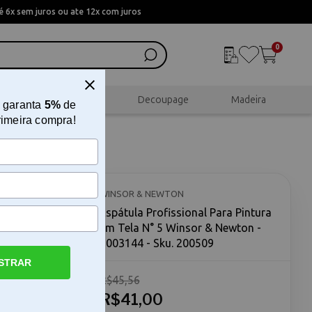
 6x sem juros ou ate 12x com juros
0
al
Scrapbook
Decoupage
Madeira
 garanta
5%
de
rimeira compra!
ra em
3144
WINSOR & NEWTON
Espátula Profissional Para Pintura
em Tela N° 5 Winsor & Newton -
7003144 - Sku. 200509
STRAR
R$45,56
Winsor &
a em Tela
R$41,00
amenta