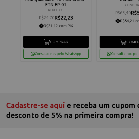
ETN-EP-01
CONDO
REPETECO
R$5
R$63,40
R$22,23
R$24,70
R$54,21 c
R$21,12 com PIX
COMPRAR
COMP
App
Consulte-nos pelo WhatsApp
Consulte-nos pe
Cadastre-se aqui
e receba um cupom 
desconto de 5% na primeira compra!