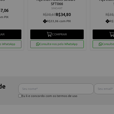
SFT066
R
SINOART
7,06
R$34,80
R$38,67
R$38
om PIX
R$33,06 com PIX
R$
RAR
COMPRAR
lo WhatsApp
Consulte-nos pelo WhatsApp
Consulte
de
Eu li e concordo com os termos de uso