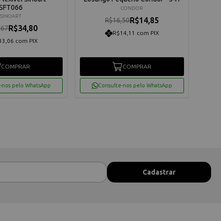
SFT066
CONDOR
SINOART
R$14,85
R$16,50
R$34,80
,67
R$14,11 com PIX
33,06 com PIX
COMPRAR
COMPRAR
-nos pelo WhatsApp
Consulte-nos pelo WhatsApp