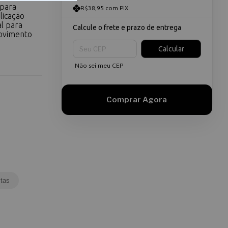
 para
R$38,95 com PIX
licação
al para
Calcule o frete e prazo de entrega
movimento
Entregas para o CEP:
Calcular
Não sei meu CEP
tas