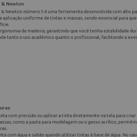
r & Newton
sor & Newton número 5 é uma ferramenta desenvolvida com alto p
 a aplicação uniforme de tintas e massas, sendo essencial para qu
ície.
ergonomia da madeira, garantindo que você tenha estabilidade du
nde tanto o uso acadêmico quanto o profissional, facilitando a ex
turas
leta com precisão ou aplicar a tinta diretamente na tela para criar
massas, como a pasta para modelagem ou o gesso acrílico, permitin
ras.
nta com água e sabão quando utilizar tintas à base de água. No cas