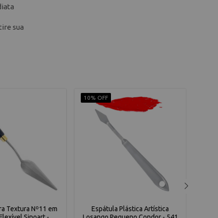
diata
tire sua
10% OFF
10% 
ra Textura Nº11 em
Espátula Plástica Artística
Espá
Flexível Sinoart -
Losango Pequeno Condor - 541
Aç