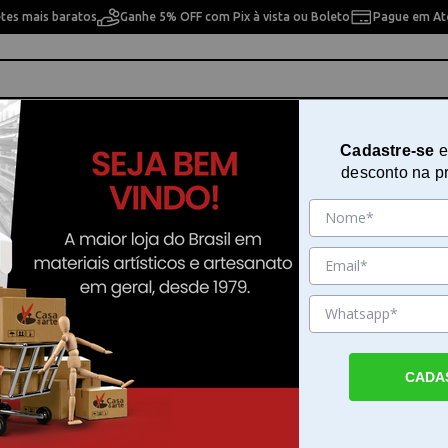
etes mais baratos
Ganhe 5% OFF com Pix à vista ou Boleto
Pague em Até
ho
Cavaletes
Pintura Artística
Pintura Artesan
Cadastre-se
e
desconto na p
ional Para Pintura em Tela N° 5 Winsor & Newton - 7003144
Espátula Profissional Para Pintu
Tela N° 5 Winsor & Newton - 700
Sku. 200509
Detalhes do Produto
CADA
Espátula Profissional Para Pintura em Tela 
Newton A Espátula Profissional Para Pintur
da Winsor & Newton número 5 é uma ferr