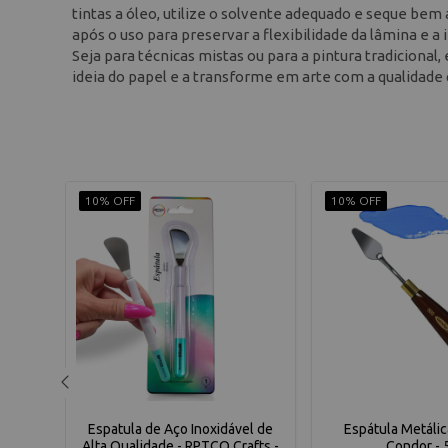
tintas a óleo, utilize o solvente adequado e seque bem
após o uso para preservar a flexibilidade da lâmina e a
Seja para técnicas mistas ou para a pintura tradicional
ideia do papel e a transforme em arte com a qualidade
10% OFF
10% OFF
04 em
Espatula de Aço Inoxidável de
Espátula Metálica
t -
Alta Qualidade - RPTCO Crafts -
Condor - 