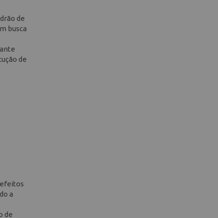
adrão de
em busca
rante
ecução de
 efeitos
do a
o de