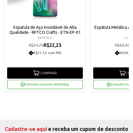
Espatula de Aço Inoxidável de Alta
Espátula Metálica Art
Qualidade - RPTCO Crafts - ETN-EP-01
REPETECO
CON
R$22,23
R
R$24,70
R$63,40
R$21,12 com PIX
R$54,21
COMPRAR
COM
Consulte-nos pelo WhatsApp
Consulte-nos 
Cadastre-se aqui
e receba um cupom de desconto