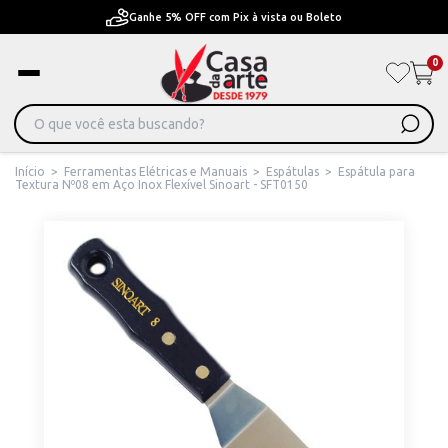
Ganhe 5% OFF com Pix à vista ou Boleto
0
Início
>
Ferramentas Elétricas e Manuais
>
Espátulas
>
Espátula para
Textura Nº08 em Aço Inox Flexível Sinoart - SFT0150