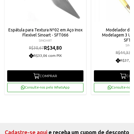
Espátula para Textura Nº02 em Aço Inox
Modelador de 
Flexível Sinoart - SFT066
Modelagem 3 Uni
SFT0
SINOART
SINO
R$34,80
R$38,67
R
R$44,33
R$33,06 com PIX
R$37,91
COMPRAR
COM
Consulte-nos pelo WhatsApp
Consulte-nos 
Cadastre-se aqui
e receba um cupom de desconto