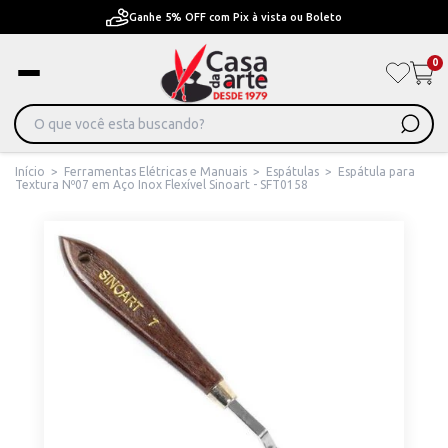
Ganhe 5% OFF com Pix à vista ou Boleto
0
Início
>
Ferramentas Elétricas e Manuais
>
Espátulas
>
Espátula para
Textura Nº07 em Aço Inox Flexível Sinoart - SFT0158