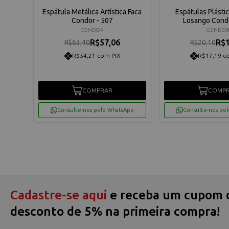
a Gota
Espátula Metálica Artística Faca
Espátulas Plástic
3
Condor - 507
Losango Condo
CONDOR
CONDO
R$57,06
R$1
R$63,40
R$20,10
R$54,21 com PIX
R$17,19 c
COMPRAR
COMP
App
Consulte-nos pelo WhatsApp
Consulte-nos pe
Cadastre-se aqui
e receba um cupom 
desconto de 5% na primeira compra!