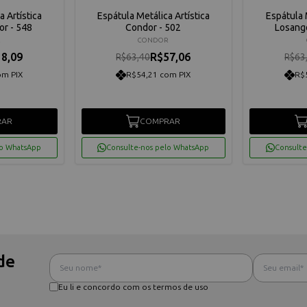
a Artística
Espátula Metálica Artística
Espátula 
r - 548
Condor - 502
Losang
R
CONDOR
8,09
R$57,06
R$63,40
R$63
om PIX
R$54,21 com PIX
R$
RAR
COMPRAR
lo WhatsApp
Consulte-nos pelo WhatsApp
Consulte
de
Eu li e concordo com os termos de uso