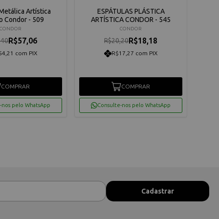
Metálica Artística
ESPÁTULAS PLÁSTICA
Espát
o Condor - 509
ARTÍSTICA CONDOR - 545
CONDOR
CONDOR
R$57,06
R$18,18
,40
R$20,20
54,21 com PIX
R$17,27 com PIX
COMPRAR
COMPRAR
-nos pelo WhatsApp
Consulte-nos pelo WhatsApp