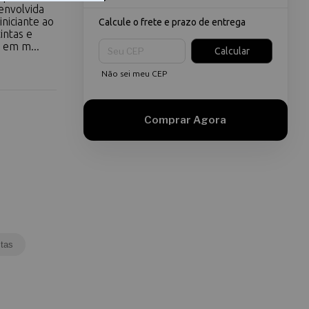
envolvida
iniciante ao
Calcule o frete e prazo de entrega
intas e
Entregas para o CEP:
 em m...
Calcular
Não sei meu CEP
tas