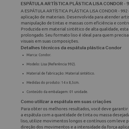
ESPÁTULA ARTÍSTICA PLÁSTICA LISA CONDOR - 
A ESPÁTULA ARTÍSTICA PLÁSTICA LISA CONDOR - 992 é 
aplicação de materiais. Desenvolvida para atender artist
manipulação de tintas e massas com eficiência e contr
Produzida em material sintético de alta qualidade, esta
prolongado. Seu formato liso é ideal para quem preci
visuais em suas composições.
Detalhes técnicos da espátula plástica Condor
Marca: Condor.
Modelo: Lisa (Referência 992).
Material de fabricação: Material sintético.
Medidas do produto: 14 x 8,5cm.
Conteúdo da embalagem: 01 unidade.
Como utilizar a espátula em suas criações
Para obter os melhores resultados, você deve garantir 
a espátula com a quantidade de tinta ou massa desejad
liso, utilize movimentos longos e contínuos com leve pr
direção dos movimentos e a intensidade da força aplic