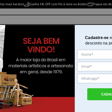
etes mais baratos
Ganhe 5% OFF com Pix à vista ou Boleto
Pague em Até
ho
Cavaletes
Pintura Artística
Pintura Artesan
Cadastre-se
e
desconto na p
ULA ARTÍSTICA PLÁSTICA LISA CONDOR - 992
ESPÁTULA ARTÍSTICA PLÁSTICA
CONDOR - 992
Sku. 26528
Detalhes do Produto
CADA
ESPÁTULA ARTÍSTICA PLÁSTICA LISA COND
ESPÁTULA ARTÍSTICA PLÁSTICA LISA COND
uma ferramenta essencial para quem busca