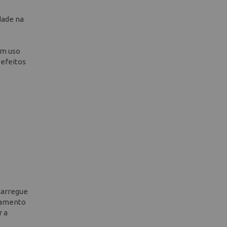
dade na
um uso
 efeitos
 Carregue
elamento
r a