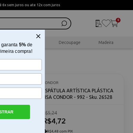
 6x sem juros ou ate 12x com juros
0
al
Scrapbook
Decoupage
Madeira
 garanta
5%
de
rimeira compra!
 LISA
CONDOR
ESPÁTULA ARTÍSTICA PLÁSTICA
LISA CONDOR - 992 - Sku. 26528
STRAR
R$5,24
R$4,72
OR - 992 A
OR - 992 é
 precisão e
R$4,48 com PIX