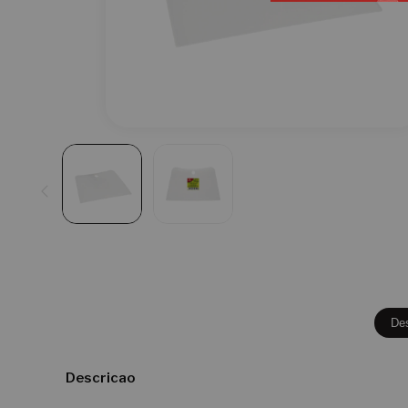
De
Descricao