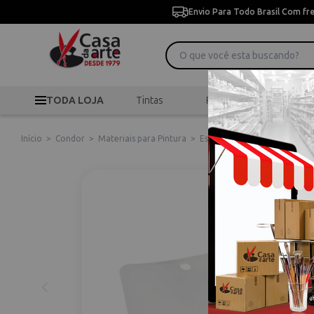
Envio Para Todo Brasil Com fr
TODA LOJA
Tintas
Pincéis
Desen
Início
>
Condor
>
Materiais para Pintura
>
Espátulas Artísticas
>
ESPÁT