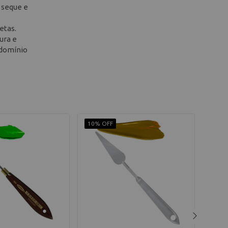
 seque e
etas.
ura e
 domínio
10% OFF
10% 