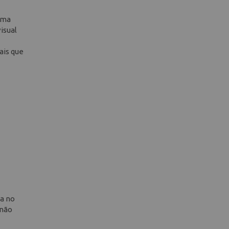
rma
isual
ais que
sa no
 não