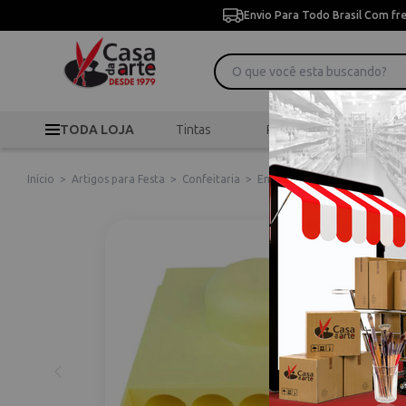
Envio Para Todo Brasil Com fr
TODA LOJA
Tintas
Pincéis
Desen
Início
>
Artigos para Festa
>
Confeitaria
>
Enrolador de Doces 411812 