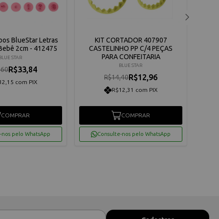
bos BlueStar Letras
KIT CORTADOR 407907
Espat
 Bebê 2cm - 412475
CASTELINHO PP C/4 PEÇAS
PARA CONFEITARIA
BLUE STAR
BLUE STAR
R$33,84
,60
R$12,96
R$14,40
32,15 com PIX
R$12,31 com PIX
COMPRAR
COMPRAR
-nos pelo WhatsApp
Consulte-nos pelo WhatsApp