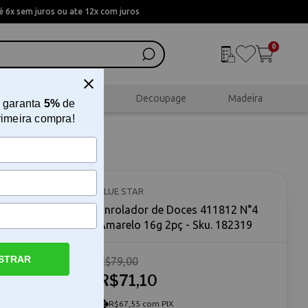
 6x sem juros ou ate 12x com juros
0
al
Scrapbook
Decoupage
Madeira
 garanta
5%
de
rimeira compra!
Amarelo
BLUE STAR
Enrolador de Doces 411812 N°4
Amarelo 16g 2pç - Sku. 182319
STRAR
R$79,00
R$71,10
 Enrolador
amenta
ar doces de
R$67,55 com PIX