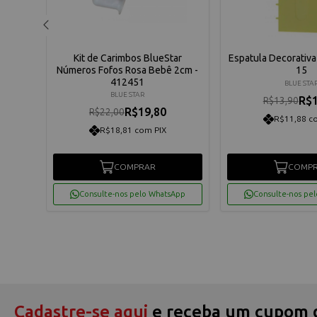
0 Cod.
Kit de Carimbos BlueStar
Espatula Decorativ
Números Fofos Rosa Bebê 2cm -
15
412451
BLUE STA
BLUE STAR
R$1
R$13,90
R$19,80
R$22,00
R$11,88 c
R$18,81 com PIX
COMPRAR
COMP
App
Consulte-nos pelo WhatsApp
Consulte-nos pe
Cadastre-se aqui
e receba um cupom 