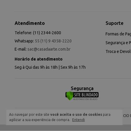
Atendimento
Suporte
Telefone: (11) 2344-2600
Formas de Pa
Whatsapp:
55 (11) 9 4358-2220
Segurança e P
E-mail:
sac@casadaarte.com.br
Troca e Devo
Horário de atendimento
Seg à Qui das 9h às 18h | Sex 9h às 17h
Segurança
Ao navegar por este site
você aceita o uso de cookies
para
NEVA COMERCIO DE
agilizar a sua experiência de compra.
Entendi