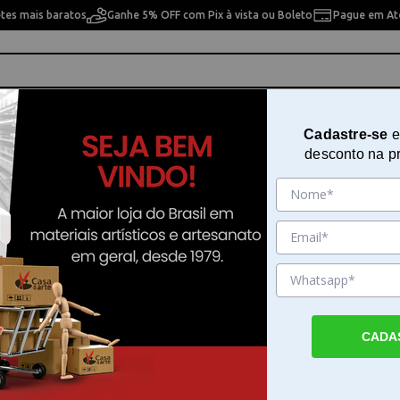
etes mais baratos
Ganhe 5% OFF com Pix à vista ou Boleto
Pague em Até
ho
Cavaletes
Pintura Artística
Pintura Artesan
Cadastre-se
e
desconto na p
N°4 Amarelo 16g 2pç
Enrolador de Doces 411812 N°4 
16g 2pç
Sku. 182319
Detalhes do Produto
CADA
Enrolador de Doces N°4 Amarelo 16g 2pç O
de Doces N°4 Amarelo 16g 2pç é uma ferr
prática e eficiente para quem busca confeit