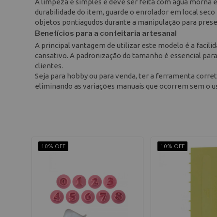
A limpeza é simples e deve ser feita com água morna e 
durabilidade do item, guarde o enrolador em local seco
objetos pontiagudos durante a manipulação para preser
Benefícios para a confeitaria artesanal
A principal vantagem de utilizar este modelo é a facil
cansativo. A padronização do tamanho é essencial para 
clientes.
Seja para hobby ou para venda, ter a ferramenta corre
eliminando as variações manuais que ocorrem sem o u
10% OFF
10% OFF