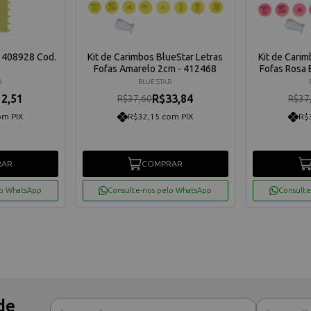
a 408928 Cod.
Kit de Carimbos BlueStar Letras
Kit de Carim
Fofas Amarelo 2cm - 412468
Fofas Rosa
R
BLUE STAR
2,51
R$33,84
R$37,60
R$37
om PIX
R$32,15 com PIX
R$
RAR
COMPRAR
lo WhatsApp
Consulte-nos pelo WhatsApp
Consulte
de