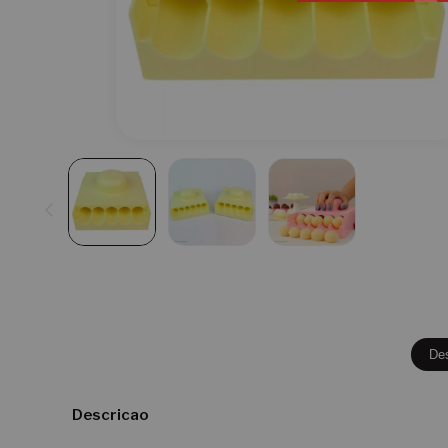
De
Descricao