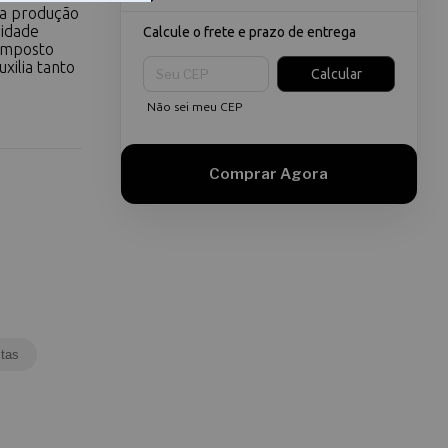
 a produção
nidade
Calcule o frete e prazo de entrega
Composto
Entregas para o CEP:
xilia tanto
Calcular
Não sei meu CEP
tas