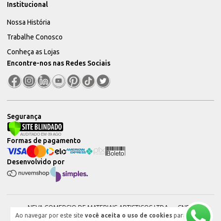
Institucional
Nossa História
Trabalhe Conosco
Conheça as Lojas
Encontre-nos nas Redes Sociais
Segurança
Formas de pagamento
Desenvolvido por
NEVA COMERCIO DE MATERIAIS ARTISTICOS LTDA — CNPJ:
Ao navegar por este site
você aceita o uso de cookies
para
51604544000101 © 2026. Todos os direitos reservados.