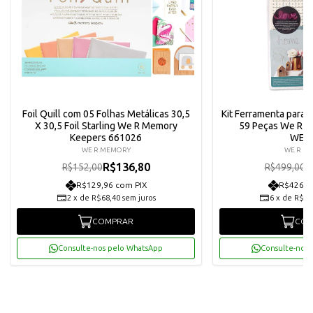
Foil Quill com 05 Folhas Metálicas 30,5
Kit Ferramenta para 
X 30,5 Foil Starling We R Memory
59 Peças We R 
Keepers 661026
WER
WE R MEMORY
WE R M
R$136,80
R
R$152,00
R$499,00
R$129,96 com PIX
R$426,6
2
x
de
R$68,40
sem juros
6
x
de
R$74
COMPRAR
COM
Consulte-nos pelo WhatsApp
Consulte-nos 