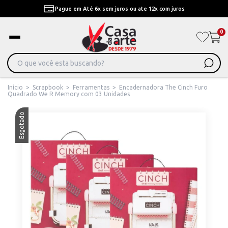
Pague em Até 6x sem juros ou ate 12x com juros
0
Início
>
Scrapbook
>
Ferramentas
>
Encadernadora The Cinch Furo
Quadrado We R Memory com 03 Unidades
Esgotado