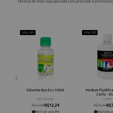
técnica de óleo seja aplicada com precisão e profission
10% OFF
10% OFF
500ml
Diluente Byo Eco 100ml
Medium Fluidific
Corfix - 8
BYO CLEANER
CORFIX
R$12,24
R$3
R$13,60
R$41,50
R$11,63 com PIX
R$35,48 c