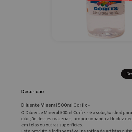
De
Descricao
Diluente Mineral 500ml Corfix -
O Diluente Mineral 500ml Corfix - é a solução ideal par
diluição desses materiais, proporcionando a fluidez n
em telas ou outras superfícies.
Este produto é indispensável na rotina de artistas plást