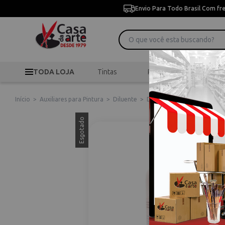
Envio Para Todo Brasil Com fr
TODA LOJA
Tintas
Pincéis
Desen
Início
>
Auxiliares para Pintura
>
Diluente
>
Diluente Mineral 500ml Cor
Esgotado