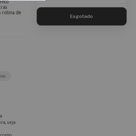
ento
tras
 rotina de
tas
na
ra, seja
e como