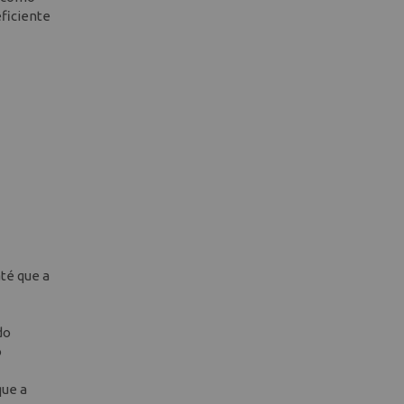
ficiente
até que a
do
o
que a