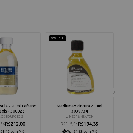
9% OFF
10% 
oula 250 ml Lefranc
Medium P/ Pintura 250ml
eois - 300022
3039734
NC & BOURGEOIS
WINSOR & NEWTON
R$212,00
R$194,35
,56
R$215,94
01,40 com PIX
R$184,63 com PIX