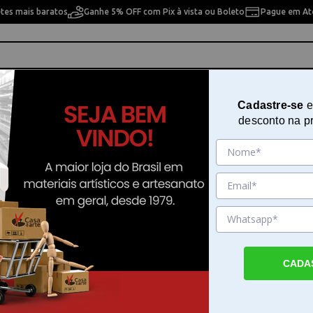
etes mais baratos
Ganhe 5% OFF com Pix à vista ou Boleto
Pague em Até
ho
Cavaletes
Pintura Artística
Pintura Artesan
Cadastre-se
e
desconto na p
fix - 48400
Diluente Mineral 500ml Corfix - 
Sku. 5555
Detalhes do Produto
CADA
Diluente Mineral 500ml Corfix - O Diluente
500ml Corfix - é a solução ideal para quem 
com tintas a óleo e esmaltes sintéticos. Ele 
diluição desses materiais, proporcionando a 