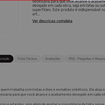
necessária para que você alcance o acabam
desejado em cada obra, seja em telas ou ou
superfícies. Este produto é indispensável na
art...
Ver descricao completa
scrição
Ficha Técnica
Avaliações
FAQ - Perguntas e Respos
a quem trabalha com tintas a óleo e esmaltes sintéticos. Ele atua 
ecessária para que você alcance o acabamento desejado em cada ob
icos e artesãos, pois além de ajustar a consistência da tinta, serv