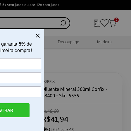
 6x sem juros ou ate 12x com juros
0
al
Scrapbook
Decoupage
Madeira
 garanta
5%
de
rimeira compra!
48400
CORFIX
Diluente Mineral 500ml Corfix -
48400 - Sku. 5555
STRAR
R$46,60
 Mineral
trabalha
R$41,94
atua na
fluidez
R$39,84 com PIX