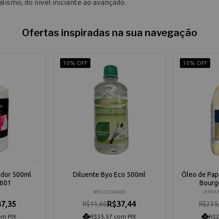
alismo, do nível iniciante ao avançado.
Ofertas inspiradas na sua navegação
10% OFF
10% OFF
ador 500ml
Diluente Byo Eco 500ml
Óleo de Pap
5601
Bourg
BYO CLEANER
LEFRA
7,35
R$37,44
R$41,60
R$235
om PIX
R$35,57 com PIX
R$2