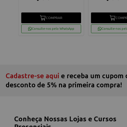
COMPRAR
COMP
App
Consulte-nos pelo WhatsApp
Consulte-nos pe
Cadastre-se aqui
e receba um cupom 
desconto de 5% na primeira compra!
Conheça Nossas Lojas e Cursos
Presenciais