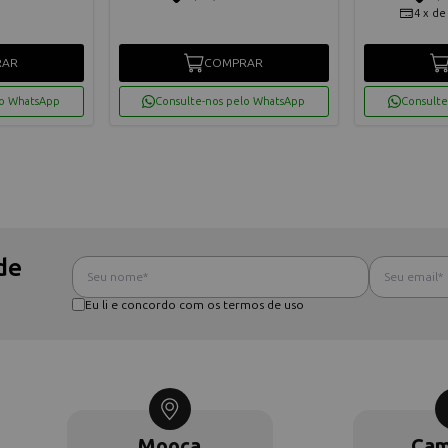
4
x
d
RAR
COMPRAR
lo WhatsApp
Consulte-nos pelo WhatsApp
Consulte
de
Eu li e concordo com os termos de uso
Mooca
Cam