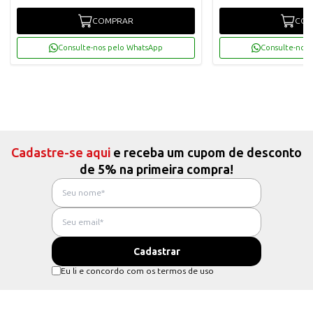
COMPRAR
COM
Consulte-nos pelo WhatsApp
Consulte-nos 
Cadastre-se aqui
e receba um cupom de desconto
de 5% na primeira compra!
Eu li e concordo com os termos de uso