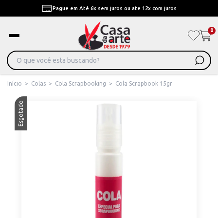
Pague em Até 6x sem juros ou ate 12x com juros
0
Início
>
Colas
>
Cola Scrapbooking
>
Cola Scrapbook 15gr
Esgotado