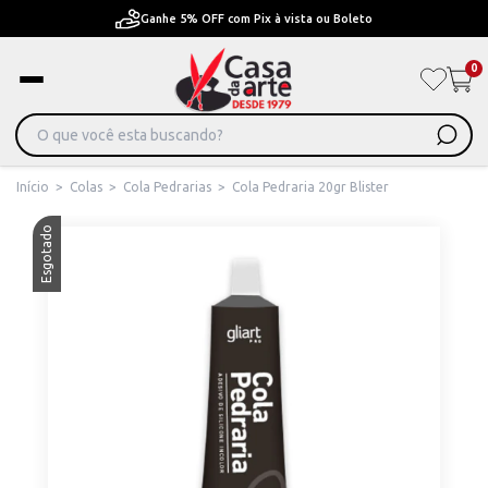
F com Pix à vista ou Boleto
Pague em Até 6x sem j
0
Início
>
Colas
>
Cola Pedrarias
>
Cola Pedraria 20gr Blister
Esgotado