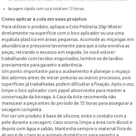
Secagem rápida com cura total em 72 horas.
Como aplicar a cola em seus projetos
Para utilizar o produto, aplique a Cola Pedraria 20gr Blister
diretamente na superfície com o bico aplicador ou use uma
espátula plástica em áreas pequenas. Acomode as miçangas em
abundância e pressione levemente para que a cola envolva as
peças, retirando o excesso em seguida. Se você estiver
trabalhando com tecidos engomados, lembre se de laválos
previamente para garantir a aderência.
Um ponto importante para o acabamento é planejar o espaço
dos adornos antes de iniciar pinturas ou outros processos, pois
superfícies já trabalhadas podem dificultar a fixação. Após o uso,
limpe o bico aplicador com papel absorvente para manter a
conservação da bisnaga. A Casa da Arte recomenda não
manusear a peça antes do período de 72 horas para assegurar a
secagem completa.
Por ser um produto à base de silicone, evite o contato com a
pele durante a secagem. Caso ocorra, limpe a área com álcool e
depois com água e sabão. Mantenha sempre o material fora do
alcance de crianças e animais domésticos para garantir a