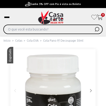
Pague em Até 6x sem juros ou ate 12x com juros
0
Início
>
Colas
>
Cola EVA
>
Cola Pano P/ Decoupage 50ml
Esgotado