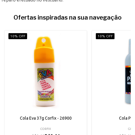
Ofertas inspiradas na sua navegação
10% OFF
10% OFF
Cola Eva 37g Corfix - 26900
Cola Pa
CORFIX
GLIA