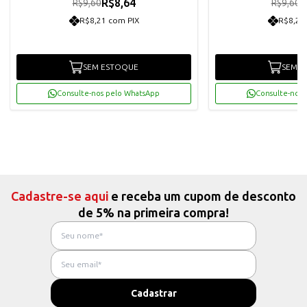
R$8,64
R
R$9,60
R$9,60
R$8,21 com PIX
R$8,21
SEM ESTOQUE
SEM E
Consulte-nos pelo WhatsApp
Consulte-nos 
Cadastre-se aqui
e receba um cupom de desconto
de 5% na primeira compra!