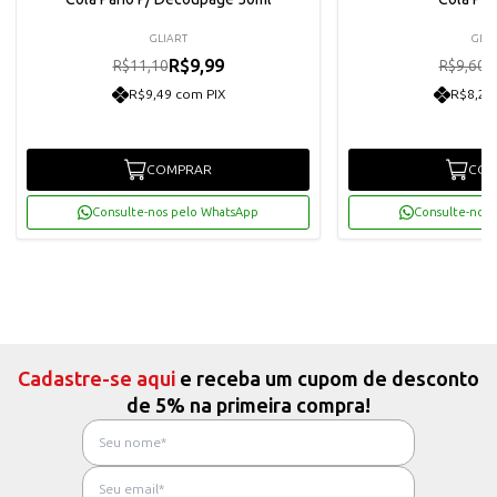
GLIART
GLIA
R$9,99
R
R$11,10
R$9,60
R$9,49 com PIX
R$8,21
COMPRAR
COM
Consulte-nos pelo WhatsApp
Consulte-nos 
Cadastre-se aqui
e receba um cupom de desconto
de 5% na primeira compra!