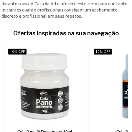
durante o uso. A Casa da Arte oferece este item para que tanto
iniciantes quanto profissionais consigam um acabamento
discreto e profissional em seus reparos.
Ofertas inspiradas na sua navegação
10% OFF
10% OFF
Cola Pano P/ Decoupage 50ml
Cola Pa