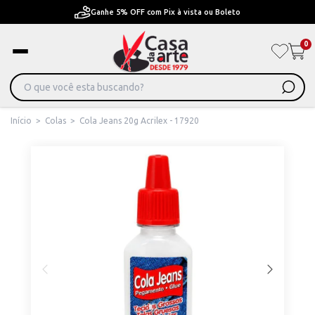
Ganhe 5% OFF com Pix à vista ou Boleto
0
Início
>
Colas
>
Cola Jeans 20g Acrilex - 17920