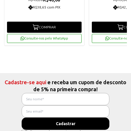
R$38,65 com PIX
R$42,32
COMPRAR
COM
Consulte-nos pelo WhatsApp
Consulte-nos 
Cadastre-se aqui
e receba um cupom de desconto
de 5% na primeira compra!