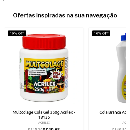
Ofertas inspiradas na sua navegação
10% OFF
10% OFF
Multcolage Cola Gel 250g Acrilex -
Cola Branca Acri
18125
ACRILEX
ACRI
R$40,68
R
R$45,20
R$49,50