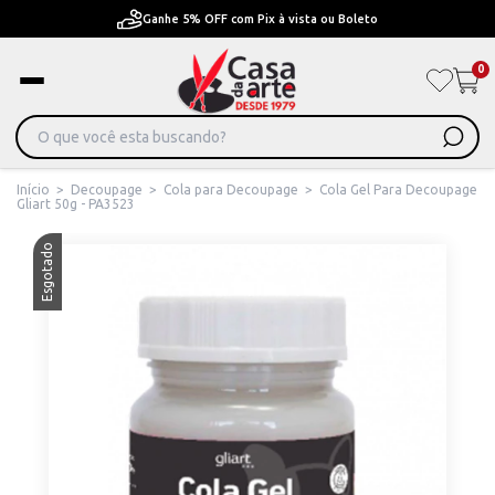
Ganhe 5% OFF com Pix à vista ou Boleto
0
Início
>
Decoupage
>
Cola para Decoupage
>
Cola Gel Para Decoupage
Gliart 50g - PA3523
Esgotado