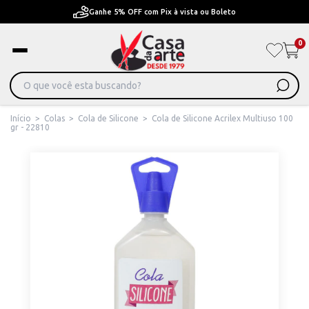
Pague em Até 6x sem juros ou ate 12x com juros
0
Início
>
Colas
>
Cola de Silicone
>
Cola de Silicone Acrilex Multiuso 100
gr - 22810