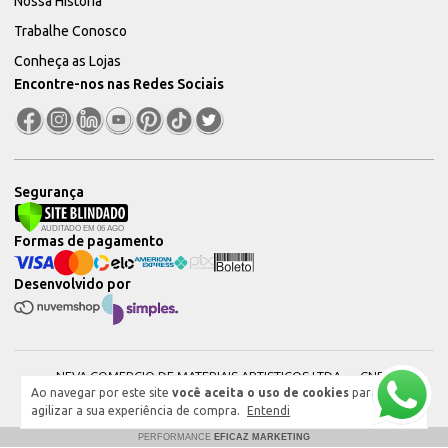
Nossa História
Trabalhe Conosco
Conheça as Lojas
Encontre-nos nas Redes Sociais
Segurança
Formas de pagamento
Desenvolvido por
NEVA COMERCIO DE MATERIAIS ARTISTICOS LTDA — CNPJ:
Ao navegar por este site
você aceita o uso de cookies
para
51604544000101 © 2026. Todos os direitos reservados.
agilizar a sua experiência de compra.
Entendi