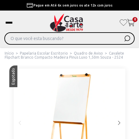
Pague em Até 6x sem juros ou ate 12x com juros
0
Início
>
Papelaria Escolar Escritorio
>
Quadro de Aviso
>
Cavalete
Flipchart Branco Compacto Madeira Pinus Luxo 1,50m Souza - 2524
Esgotado