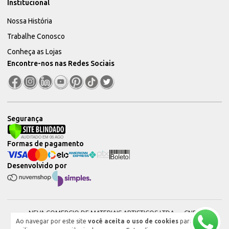
Institucional
Nossa História
Trabalhe Conosco
Conheça as Lojas
Encontre-nos nas Redes Sociais
Segurança
Formas de pagamento
Desenvolvido por
NEVA COMERCIO DE MATERIAIS ARTISTICOS LTDA — CNPJ:
Ao navegar por este site
você aceita o uso de cookies
para
51604544000101 © 2026. Todos os direitos reservados.