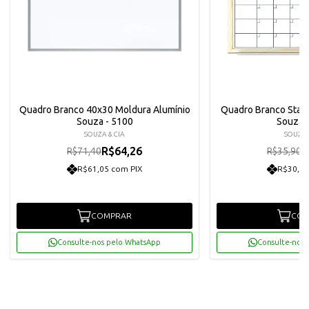
Quadro Branco 40x30 Moldura Alumínio
Quadro Branco Stan
Souza - 5100
Souza 
SOUZA & CIA
SOUZA 
R$64,26
R
R$71,40
R$35,90
R$61,05 com PIX
R$30,69
COMPRAR
COM
Consulte-nos pelo WhatsApp
Consulte-nos 