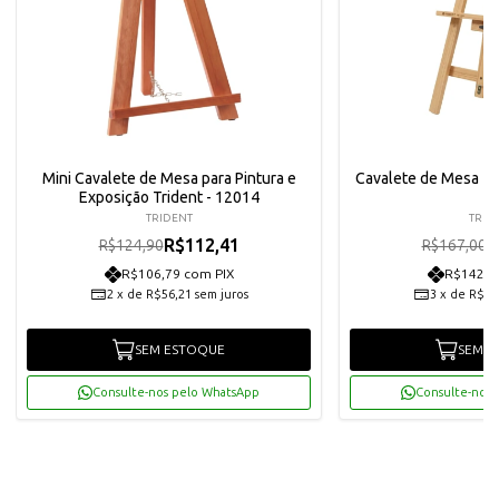
Mini Cavalete de Mesa para Pintura e
Cavalete de Mesa Tri
Exposição Trident - 12014
TRIDENT
TRID
R$112,41
R
R$124,90
R$167,00
R$106,79 com PIX
R$142,7
2
x
de
R$56,21
sem juros
3
x
de
R$50
SEM ESTOQUE
SEM E
Consulte-nos pelo WhatsApp
Consulte-nos 