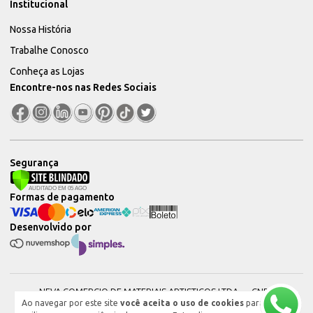
Institucional
Nossa História
Trabalhe Conosco
Conheça as Lojas
Encontre-nos nas Redes Sociais
Segurança
Formas de pagamento
Desenvolvido por
NEVA COMERCIO DE MATERIAIS ARTISTICOS LTDA — CNPJ:
Ao navegar por este site
você aceita o uso de cookies
para
51604544000101 © 2026. Todos os direitos reservados.