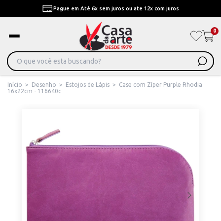
Pague em Até 6x sem juros ou ate 12x com juros
0
Início
>
Desenho
>
Estojos de Lápis
>
Case com Zíper Purple Rhodia
16x22cm - 116640c