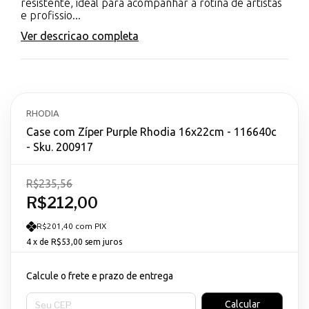
resistente, ideal para acompanhar a rotina de artistas
e profissio...
Ver descricao completa
RHODIA
Case com Zíper Purple Rhodia 16x22cm - 116640c
- Sku. 200917
R$235,56
R$212,00
R$201,40 com PIX
4
x de
R$53,00
sem juros
Calcule o frete e prazo de entrega
Entregas para o CEP:
Calcular