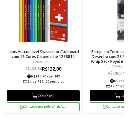
Lápis Aquarelável Swisscolor Cardboard
Estojo em Tecido com
com 12 Cores Carandache 1285812
Desenho com 25 Peç
Wrap Set - Royal e L
CARANDACHE
ROYAL & LA
R$122,00
R$135,56
R
R$200,61
R$115,90 com PIX
R$171,5
2
x
de
R$61,00
sem juros
3
x
de
R$60
COMPRAR
COM
Consulte-nos pelo WhatsApp
Consulte-nos 