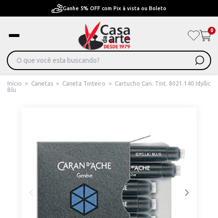
x à vista ou Boleto
Pague em Até 6x sem juros ou 
0
Início
>
Canetas
>
Caneta Tinteiro
>
Cartucho Can. Tint. 8021.140 Idyllic
Blu