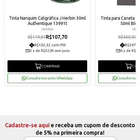
Tinta Nanquim Caligráfica J Herbin 30ml
Tinta para Caneta Ti
Authentique 13991t
50ml Blue
HERBIN
HERB
R$107,70
R
R$119,67
R$360,00
R$102,32 com PIX
R$307,8
2
x
de
R$53,85
sem juros
6
x
de
R$54
COMPRAR
COM
Consulte-nos pelo WhatsApp
Consulte-nos 
Cadastre-se aqui
e receba um cupom de desconto
de 5% na primeira compra!