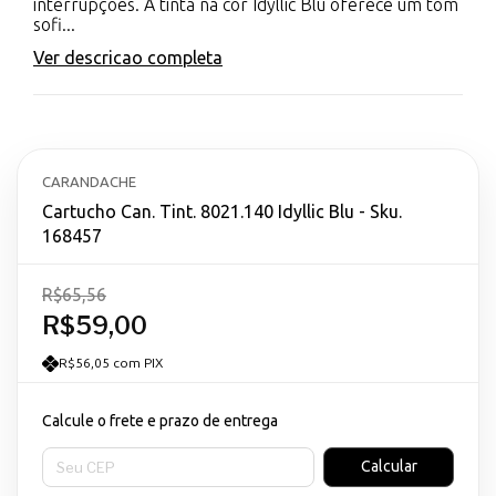
interrupções. A tinta na cor Idyllic Blu oferece um tom
sofi...
Ver descricao completa
CARANDACHE
Cartucho Can. Tint. 8021.140 Idyllic Blu - Sku.
168457
R$65,56
R$59,00
R$56,05 com PIX
Calcule o frete e prazo de entrega
Entregas para o CEP:
Calcular