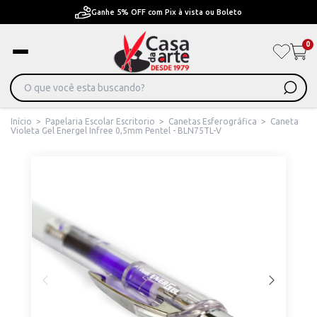
Ganhe 5% OFF com Pix à vista ou Boleto
0
Início
>
Papelaria Escolar Escritorio
>
Canetas Esferográfica
>
Caneta
Violeta Gel Energel Infree 0,5mm Pentel - BLN75TL-V