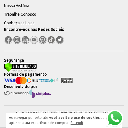
Nossa História
Trabalhe Conosco
Conheça as Lojas
Encontre-nos nas Redes Sociais
Segurança
Formas de pagamento
Desenvolvido por
NEVA COMERCIO DE MATERIAIS ARTISTICOS LTDA — CNPJ:
Ao navegar por este site
você aceita o uso de cookies
para
51604544000101 © 2026. Todos os direitos reservados.
agilizar a sua experiência de compra.
Entendi