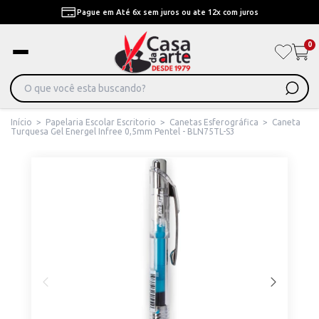
Pague em Até 6x sem juros ou ate 12x com juros
0
Início
>
Papelaria Escolar Escritorio
>
Canetas Esferográfica
>
Caneta
Turquesa Gel Energel Infree 0,5mm Pentel - BLN75TL-S3