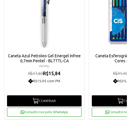
Caneta Azul Petroleo Gel Energel Infree
Caneta Esferográfic
0,7mm Pentel - BL77TL-CA
Cores - 
PENTEL
CI
R$15,84
R
R$17,60
R$41,40
R$15,05 com PIX
R$35,40
COMPRAR
COM
Consulte-nos pelo WhatsApp
Consulte-nos 